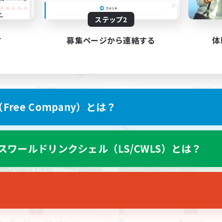
yone welcome!
Rune
ステップ2
す
募集ページから連絡する
体
EN
募集期間: 2026/09/03 まで
募集期間: 20
ree Company）とは？
カンパニー
フリーカンパニー
スワールドリンクシェル（LS/CWLS）とは？