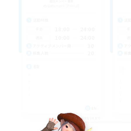
追加メンバー募集
Behemoth [Primal]
活動時間
活
18:00
24:00
平日
平
10:00
24:00
週末
週
30
アクティブメンバー数
ア
20
募集人数
募
BR
EN
募集期間: 2026/09/04 まで