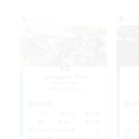
フリーカンパニー
フリー
Spriggans' Rest
追加メンバー募集
Behemoth [Primal]
活動時間
活
14:00
24:00
平日
平
0:00
23:00
週末
週
7
アクティブメンバー数
ア
10
募集人数
募