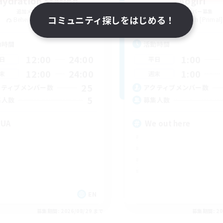
Hydration Station
Aogiri
追加メンバー募集
追加メンバー募集
コミュニティ探しをはじめる！
Behemoth [Primal]
Behemoth [Primal]
動時間
活動時間
12:00
24:00
1:00
日
平日
12:00
24:00
1:00
末
週末
25
クティブメンバー数
アクティブメンバー数
5
集人数
募集人数
QUA
We out here
EN
募集期間: 2026/08/29 まで
募集期間: 20