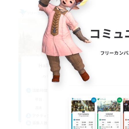
フリーカンパニー
フリー
コミュ
フリーカンパ
Hall of Novice EX
追加メンバー募集
Behemoth [Primal]
活動時間
活
0:00
23:00
平日
平
0:00
23:00
週末
週
50
アクティブメンバー数
ア
512
募集人数
募