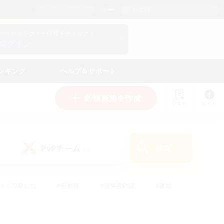
日本語
マイキャラクター情報をチェック！
ログイン
ンキング
ヘルプ＆サポート
新規募集を作成
リスト
ガイド
PvPチーム
検索
(0)
ゆっくり楽しむ
#極挑戦
#復帰者歓迎
#雑談
ルプレイ
#トレジャーハント
#レベリング
して頑張る
#プレイヤー主催イベント