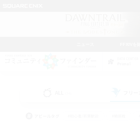
ニュース
FFXIVを
DATA CENTER
Primal
ALL
フリー
(34)
アピールタグ
#初心者/若葉歓迎
#絶挑戦
#モブハント
#学生中心
#なんでも楽しむ
#スクリーンショット撮影
#ハウジ