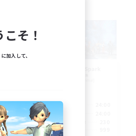
フリーカンパニー
NEW
うこそ！
ィに加入して、
ts
Brave Little Spark
追加メンバー募集
Behemoth [Primal]
活動時間
24:00
14:00
24:00
平日
24:00
8:00
24:00
週末
40
230
アクティブメンバー数
--
999
募集人数