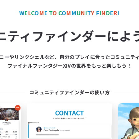
W
E
L
C
O
M
E
T
O
C
O
M
M
U
N
I
T
Y
F
I
N
D
E
R
!
カンパニー
フリーカンパニー
ニティファインダーによ
ニーやリンクシェルなど、自分のプレイに合ったコミュニテ
ファイナルファンタジーXIVの世界をもっと楽しもう！
Star Seekers
The Rune Knigh
追加メンバー募集
追加メンバー募集
Behemoth [Primal]
Behemoth [Primal]
コミュニティファインダーの使い方
動時間
活動時間
0:00
23:00
6:00
日
平日
0:00
23:00
6:00
末
週末
10
クティブメンバー数
アクティブメンバー数
80
集人数
募集人数