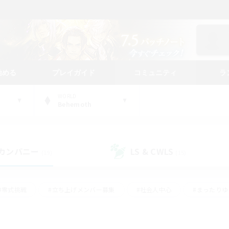
始める
プレイガイド
コミュニティ
ラ
WORLD
Behemoth
カンパニー
LS & CWLS
(19)
(15)
#零式挑戦
#立ち上げメンバー募集
#社会人中心
#まったり
#体験歓迎
#クラフター中心
#ギャザラー中心
#ロー
ング
#演奏
#ミラプリ（ミラージュプリズム）
#クリア目指