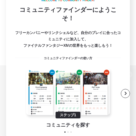
W
E
L
C
O
M
E
T
O
C
O
M
M
U
N
I
T
Y
F
I
N
D
E
R
!
コミュニティファインダーにようこ
そ！
フリーカンパニーやリンクシェルなど、自分のプレイに合ったコ
ミュニティに加入して、
ファイナルファンタジーXIVの世界をもっと楽しもう！
コミュニティファインダーの使い方
パソコン版へ
関連商品
e-STOREで購入
ステップ1
ゲームダウンロード
コミュニティを探す