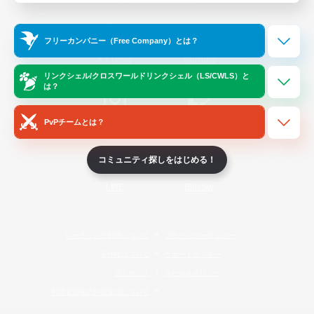
Official Information
フリーカンパニー（Free Company）とは？
/
X
News
YouTube
リンクシェル/クロスワールドリンクシェル（LS/CWLS）と
は？
PvPチームとは？
Instagram
Twitch
コミュニティ探しをはじめる！
LINE
Bluesky
レーティング制度について
プライバシーポリシー
著作権について
サポートセンター
ライセンス
ルール＆ポリシー
利用者情報の外部送信について