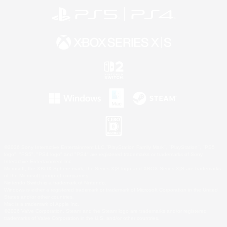
©2026 Sony Interactive Entertainment LLC."PlayStation Family Mark", "PlayStation", "PS5
logo", "PS5", "PS4 logo" and "PS4" are registered trademarks or trademarks of Sony
Interactive Entertainment Inc.
Microsoft, the XBOX Sphere mark, the Series X|S logo and XBOX Series X|S are trademarks
of the Microsoft group of companies.
Nintendo Switch is a trademark of Nintendo.
Windows is either a registered trademark or trademark of Microsoft Corporation in the United
States and/or other countries.
Mac is a trademark of Apple Inc.
©2026 Valve Corporation. Steam and the Steam logo are trademarks and/or registered
trademarks of Valve Corporation in the U.S. and/or other countries.