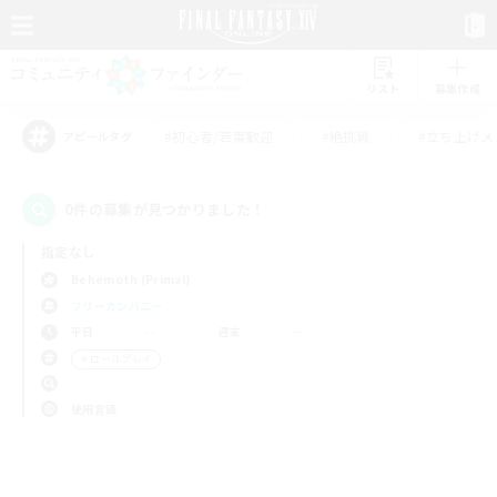
リスト
募集作成
#初心者/若葉歓迎
#絶挑戦
#立ち上げメ
アピールタグ
0件の募集が見つかりました！
指定なし
Behemoth (Primal)
フリーカンパニー
平日
週末
＃ロールプレイ
使用言語