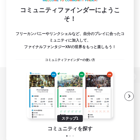
W
E
L
C
O
M
E
T
O
C
O
M
M
U
N
I
T
Y
F
I
N
D
E
R
!
コミュニティファインダーにようこ
そ！
フリーカンパニーやリンクシェルなど、自分のプレイに合ったコ
ミュニティに加入して、
ファイナルファンタジーXIVの世界をもっと楽しもう！
コミュニティファインダーの使い方
パソコン版へ
関連商品
e-STOREで購入
ステップ1
ゲームダウンロード
コミュニティを探す