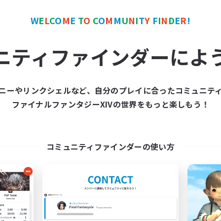
W
E
L
C
O
M
E
T
O
C
O
M
M
U
N
I
T
Y
F
I
N
D
E
R
!
カンパニー
フリーカンパニー
ニティファインダーによ
ニーやリンクシェルなど、自分のプレイに合ったコミュニテ
ファイナルファンタジーXIVの世界をもっと楽しもう！
Star Seekers
The Rune Knigh
追加メンバー募集
追加メンバー募集
Behemoth [Primal]
Behemoth [Primal]
コミュニティファインダーの使い方
動時間
活動時間
0:00
23:00
6:00
日
平日
0:00
23:00
6:00
末
週末
10
クティブメンバー数
アクティブメンバー数
80
集人数
募集人数