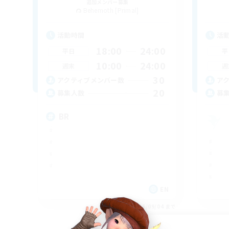
追加メンバー募集
Behemoth [Primal]
活動時間
活
18:00
24:00
平日
平
10:00
24:00
週末
週
30
アクティブメンバー数
ア
20
募集人数
募
BR
EN
募集期間: 2026/09/04 まで