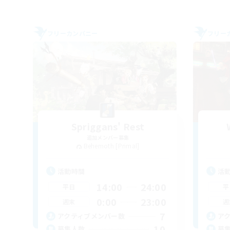
フリーカンパニー
フリー
Spriggans' Rest
追加メンバー募集
Behemoth [Primal]
活動時間
活
14:00
24:00
平日
平
0:00
23:00
週末
週
7
アクティブメンバー数
ア
10
募集人数
募