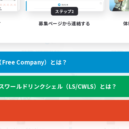
yone welcome!
Rune
ステップ2
す
募集ページから連絡する
体
EN
募集期間: 2026/09/03 まで
募集期間: 20
ree Company）とは？
カンパニー
フリーカンパニー
スワールドリンクシェル（LS/CWLS）とは？