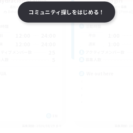
Hydration Station
Aogiri
追加メンバー募集
追加メンバー募集
コミュニティ探しをはじめる！
Behemoth [Primal]
Behemoth [Primal]
動時間
活動時間
12:00
24:00
1:00
日
平日
12:00
24:00
1:00
末
週末
25
クティブメンバー数
アクティブメンバー数
5
集人数
募集人数
QUA
We out here
EN
募集期間: 2026/08/29 まで
募集期間: 20