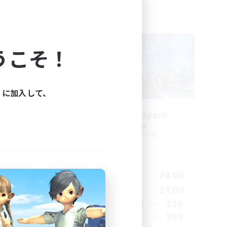
フリーカンパニー
NEW
うこそ！
ィに加入して、
ts
Brave Little Spark
追加メンバー募集
Behemoth [Primal]
活動時間
24:00
14:00
24:00
平日
24:00
8:00
24:00
週末
40
230
アクティブメンバー数
--
999
募集人数