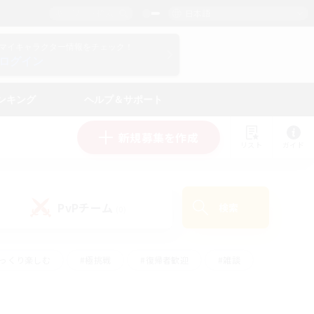
日本語
マイキャラクター情報をチェック！
ログイン
ンキング
ヘルプ＆サポート
新規募集を作成
リスト
ガイド
PvPチーム
検索
(0)
ゆっくり楽しむ
#極挑戦
#復帰者歓迎
#雑談
#ハウジング
#トレジャーハント
#レベリング
#プレイヤー主催イベント