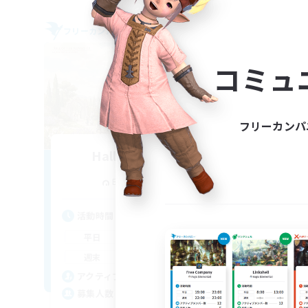
フリーカンパニー
フリー
コミュ
フリーカンパ
Hall of Novice EX
追加メンバー募集
Behemoth [Primal]
活動時間
活
0:00
23:00
平日
平
0:00
23:00
週末
週
50
アクティブメンバー数
ア
512
募集人数
募