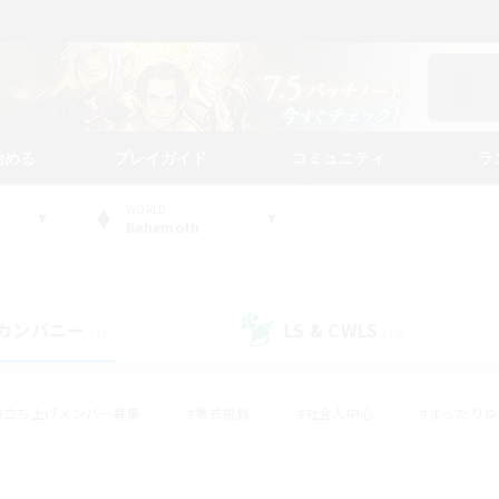
始める
プレイガイド
コミュニティ
ラ
WORLD
Behemoth
カンパニー
LS & CWLS
(19)
(15)
#立ち上げメンバー募集
#零式挑戦
#社会人中心
#まったり
体験歓迎
#クラフター中心
#ロールプレイ
#ギャザラー中心
ージュプリズム）
#スクリーンショット撮影
#クリア目指して頑張る