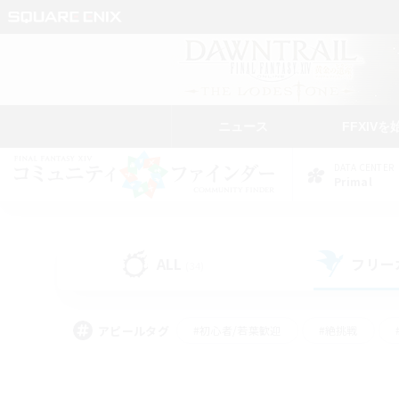
ニュース
FFXIVを
DATA CENTER
Primal
ALL
フリー
(34)
アピールタグ
#初心者/若葉歓迎
#絶挑戦
#学生中心
#なんでも楽しむ
#モブハント
#
#演奏
#ミラプリ（ミラ