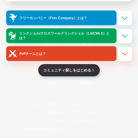
Official Information
フリーカンパニー（Free Company）とは？
/
X
News
YouTube
リンクシェル/クロスワールドリンクシェル（LS/CWLS）と
は？
PvPチームとは？
Instagram
Twitch
コミュニティ探しをはじめる！
LINE
Bluesky
レーティング制度について
プライバシーポリシー
著作権について
サポートセンター
ライセンス
ルール＆ポリシー
利用者情報の外部送信について