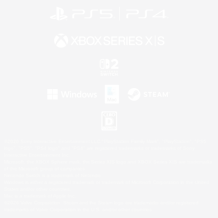
©2026 Sony Interactive Entertainment LLC."PlayStation Family Mark", "PlayStation", "PS5
logo", "PS5", "PS4 logo" and "PS4" are registered trademarks or trademarks of Sony
Interactive Entertainment Inc.
Microsoft, the XBOX Sphere mark, the Series X|S logo and XBOX Series X|S are trademarks
of the Microsoft group of companies.
Nintendo Switch is a trademark of Nintendo.
Windows is either a registered trademark or trademark of Microsoft Corporation in the United
States and/or other countries.
Mac is a trademark of Apple Inc.
©2026 Valve Corporation. Steam and the Steam logo are trademarks and/or registered
trademarks of Valve Corporation in the U.S. and/or other countries.