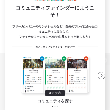
W
E
L
C
O
M
E
T
O
C
O
M
M
U
N
I
T
Y
F
I
N
D
E
R
!
コミュニティファインダーにようこ
そ！
フリーカンパニーやリンクシェルなど、自分のプレイに合ったコ
ミュニティに加入して、
ファイナルファンタジーXIVの世界をもっと楽しもう！
コミュニティファインダーの使い方
パソコン版へ
関連商品
e-STOREで購入
ステップ1
ゲームダウンロード
コミュニティを探す