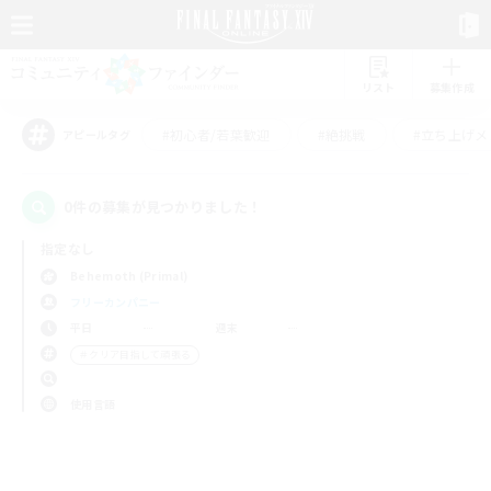
リスト
募集作成
#初心者/若葉歓迎
#絶挑戦
#立ち上げメ
アピールタグ
0件の募集が見つかりました！
指定なし
Behemoth (Primal)
フリーカンパニー
平日
週末
＃クリア目指して頑張る
使用言語