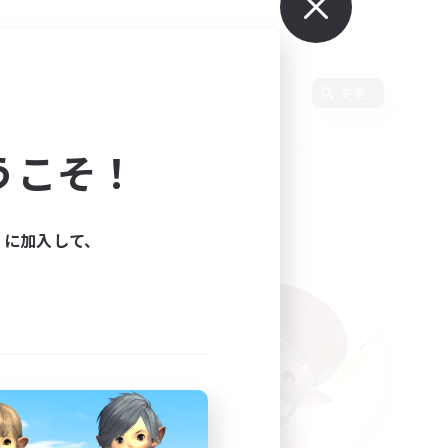
変更
うこそ！
ィに加入して、
た。