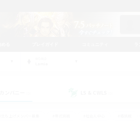
始める
プレイガイド
コミュニティ
ラ
WORLD
Lamia
カンパニー
LS & CWLS
(0)
(0)
#立ち上げメンバー募集
#零式挑戦
#社会人中心
#極挑戦
#体験歓迎
#ロールプレイ
#ギャザラー中心
#クラフター中
て頑張る
#スクリーンショット撮影
#ミラプリ（ミラージュプリズム