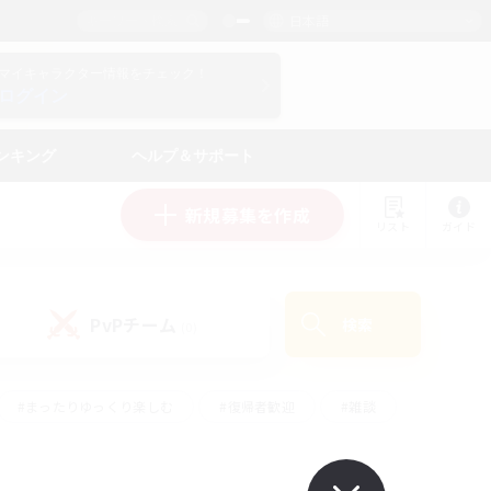
日本語
マイキャラクター情報をチェック！
ログイン
ンキング
ヘルプ＆サポート
新規募集を作成
リスト
ガイド
PvPチーム
検索
(0)
#まったりゆっくり楽しむ
#復帰者歓迎
#雑談
心
#演奏
#トレジャーハント
#ハウジング
）
#プレイヤー主催イベント