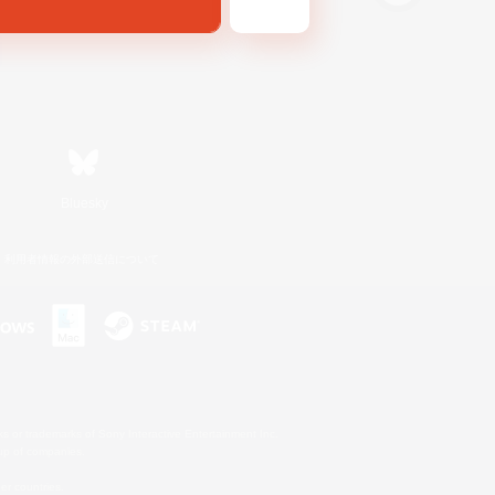
Bluesky
利用者情報の外部送信について
s or trademarks of Sony Interactive Entertainment Inc.
up of companies.
er countries.