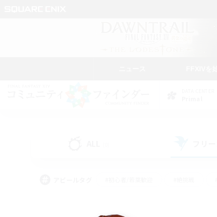
ニュース
FFXIVを
DATA CENTER
Primal
ALL
フリー
(0)
アピールタグ
#初心者/若葉歓迎
#絶挑戦
#なんでも楽しむ
#学生中心
#モブハント
#レベリング
#クリア目指し