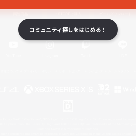
関連商品
e-STOREで購入
ゲームダウンロード
コミュニティ探しをはじめる！
Official Information
YouTube
Instagram
Twitch
LINE
著作権について
プライバシーポリシー
サポートセンター
ライセンス
ルール＆ポリシー
 Family Mark", "PlayStation", "PS5 logo", "PS5", "PS4 logo" and "PS4" are registered trademark
XBOX Sphere mark, the Series X|S logo and XBOX Series X|S are trademarks of the Microsoft gro
Nintendo Switch is a trademark of Nintendo.
ither a registered trademark or trademark of Microsoft Corporation in the United States and/or oth