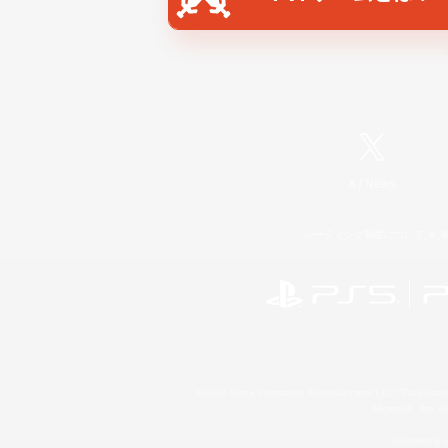
X
/
News
レーティング制度について
©2026 Sony Interactive Entertainment LLC."PlayStation
Microsoft, the 
Windows is e