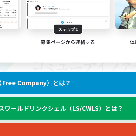
ステップ2
す
募集ページから連絡する
体
ree Company）とは？
スワールドリンクシェル（LS/CWLS）とは？
スマートフォン版へ