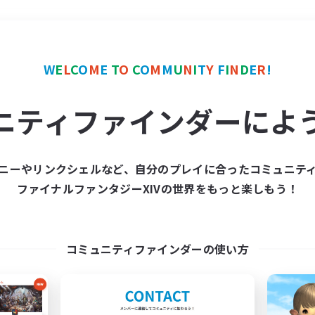
＃体験歓迎
使用言語
W
E
L
C
O
M
E
T
O
C
O
M
M
U
N
I
T
Y
F
I
N
D
E
R
!
ニティファインダーによ
ニーやリンクシェルなど、自分のプレイに合ったコミュニテ
ファイナルファンタジーXIVの世界をもっと楽しもう！
募集数 0件
集が見つかりませんでし
コミュニティファインダーの使い方
条件を変えて検索してみるでっす！