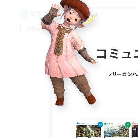
0件の募集が見つかりました！
指定なし
平日
週末
コミュ
フリーカンパ
募