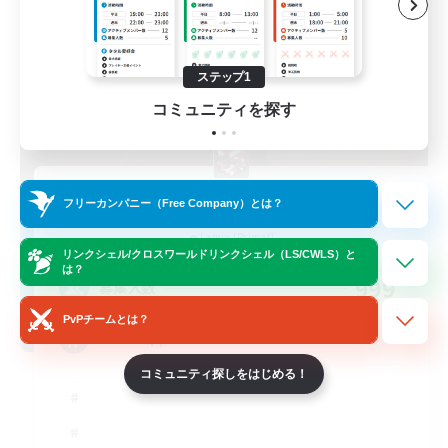
ステップ1
コミュニティを探す
ShadowGarden
フリーカンパニー（Free Company）とは？
追加メンバー募集
Lamia [Primal]
リンクシェル/クロスワールドリンクシェル（LS/CWLS）と
は？
999
募集人数
PvPチームとは？
Life Happens
コミュニティ探しをはじめる！