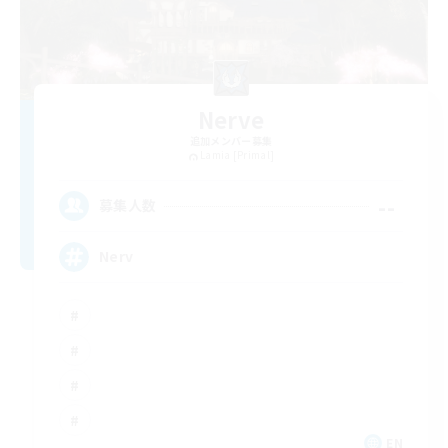
Nerve
追加メンバー募集
Lamia [Primal]
--
募集人数
Nerv
EN