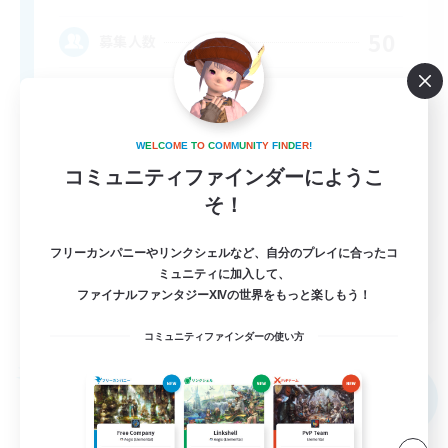
50
募集人数
Work-life Balance ⭐
W
E
L
C
O
M
E
T
O
C
O
M
M
U
N
I
T
Y
F
I
N
D
E
R
!
コミュニティファインダーにようこ
そ！
フリーカンパニーやリンクシェルなど、自分のプレイに合ったコ
ミュニティに加入して、
EN
ファイナルファンタジーXIVの世界をもっと楽しもう！
詳細を見る
募集期間: 2026/09/02 まで
コミュニティファインダーの使い方
フリーカンパニー
NEW