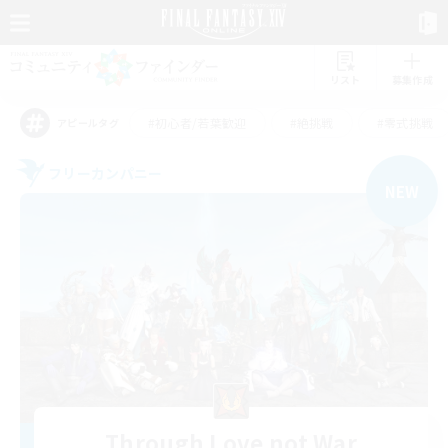
リスト
募集作成
#初心者/若葉歓迎
#絶挑戦
#零式挑戦
アピールタグ
フリーカンパニー
NEW
Through Love not War