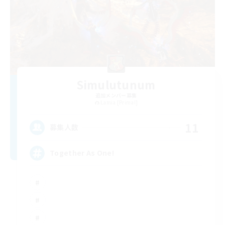
Simulutunum
追加メンバー募集
Lamia [Primal]
11
募集人数
Together As One!