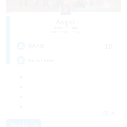
Aogiri
追加メンバー募集
Behemoth [Primal]
10
募集人数
We out here
EN
詳細を見る