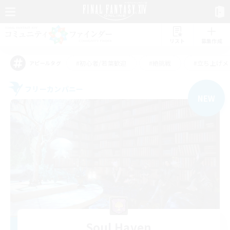
リスト
募集作成
#初心者/若葉歓迎
#絶挑戦
#立ち上げメ
アピールタグ
フリーカンパニー
NEW
Soul Haven