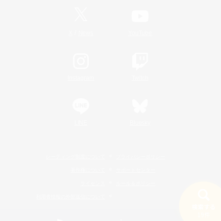
/
X
News
YouTube
Instagram
Twitch
LINE
Bluesky
レーティング制度について
プライバシーポリシー
著作権について
サポートセンター
ライセンス
ルール＆ポリシー
利用者情報の外部送信について
検索する
19件