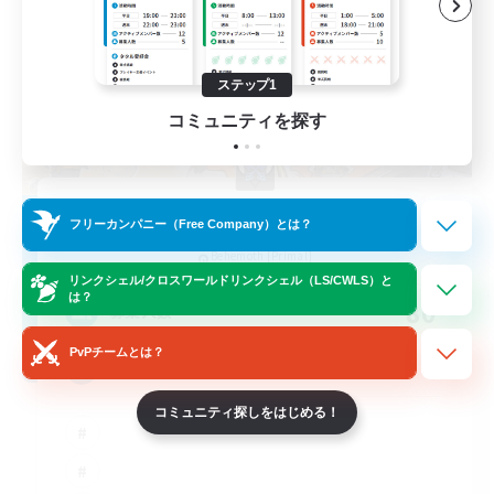
ステップ1
コミュニティを探す
Star Seekers
フリーカンパニー（Free Company）とは？
追加メンバー募集
Behemoth [Primal]
リンクシェル/クロスワールドリンクシェル（LS/CWLS）と
は？
80
募集人数
PvPチームとは？
Anyone welcome!
コミュニティ探しをはじめる！