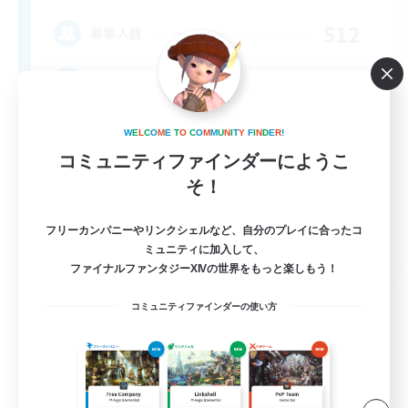
512
募集人数
Brasil
W
E
L
C
O
M
E
T
O
C
O
M
M
U
N
I
T
Y
F
I
N
D
E
R
!
コミュニティファインダーにようこ
そ！
フリーカンパニーやリンクシェルなど、自分のプレイに合ったコ
EN
ミュニティに加入して、
ファイナルファンタジーXIVの世界をもっと楽しもう！
詳細を見る
募集期間: 2026/09/03 まで
コミュニティファインダーの使い方
フリーカンパニー