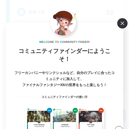
80
募集人数
Anyone welcome!
W
E
L
C
O
M
E
T
O
C
O
M
M
U
N
I
T
Y
F
I
N
D
E
R
!
コミュニティファインダーにようこ
そ！
フリーカンパニーやリンクシェルなど、自分のプレイに合ったコ
ミュニティに加入して、
EN
ファイナルファンタジーXIVの世界をもっと楽しもう！
詳細を見る
募集期間: 2026/09/03 まで
コミュニティファインダーの使い方
フリーカンパニー
NEW