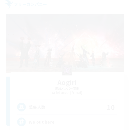
フリーカンパニー
Aogiri
追加メンバー募集
Behemoth [Primal]
10
募集人数
We out here