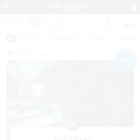
リスト
募集作成
#初心者/若葉歓迎
#絶挑戦
#零式挑戦
アピールタグ
フリーカンパニー
NEW
Soul Haven