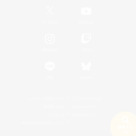
/
X
News
YouTube
Instagram
Twitch
LINE
Bluesky
レーティング制度について
プライバシーポリシー
著作権について
サポートセンター
ライセンス
ルール＆ポリシー
利用者情報の外部送信について
検索する
19件