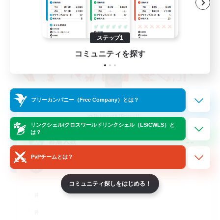
ステップ1
コミュニティを探す
The Rune Knights
フリーカンパニー（Free Company）とは？
追加メンバー募集
Behemoth [Primal]
リンクシェル/クロスワールドリンクシェル（LS/CWLS）と
は？
--
募集人数
PvPチームとは？
Rune
コミュニティ探しをはじめる！