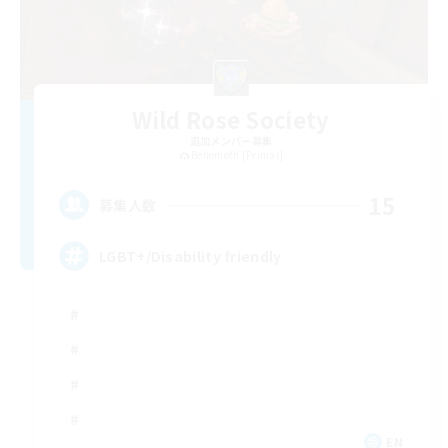
Wild Rose Society
追加メンバー募集
Behemoth [Primal]
15
募集人数
LGBT+/Disability friendly
EN