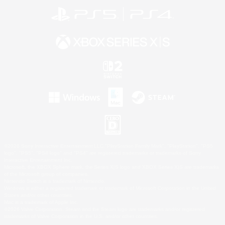
©2026 Sony Interactive Entertainment LLC."PlayStation Family Mark", "PlayStation", "PS5
logo", "PS5", "PS4 logo" and "PS4" are registered trademarks or trademarks of Sony
Interactive Entertainment Inc.
Microsoft, the XBOX Sphere mark, the Series X|S logo and XBOX Series X|S are trademarks
of the Microsoft group of companies.
Nintendo Switch is a trademark of Nintendo.
Windows is either a registered trademark or trademark of Microsoft Corporation in the United
States and/or other countries.
Mac is a trademark of Apple Inc.
©2026 Valve Corporation. Steam and the Steam logo are trademarks and/or registered
trademarks of Valve Corporation in the U.S. and/or other countries.