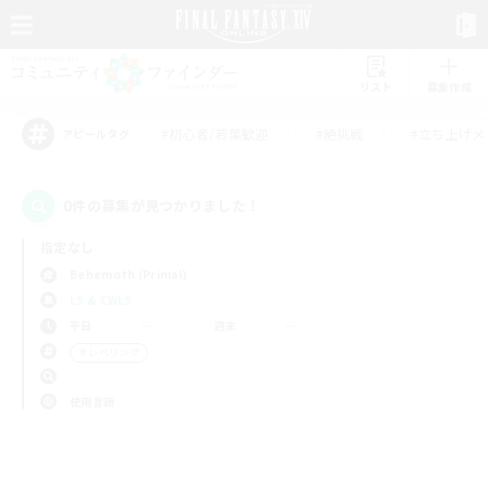
リスト
募集作成
#初心者/若葉歓迎
#絶挑戦
#立ち上げメ
アピールタグ
0件の募集が見つかりました！
指定なし
Behemoth (Primal)
LS & CWLS
平日
週末
＃レベリング
使用言語