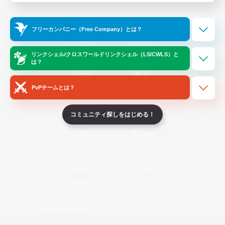
Official Information
フリーカンパニー（Free Company）とは？
/
X
News
YouTube
リンクシェル/クロスワールドリンクシェル（LS/CWLS）と
は？
PvPチームとは？
Instagram
Twitch
コミュニティ探しをはじめる！
LINE
Bluesky
レーティング制度について
プライバシーポリシー
著作権について
サポートセンター
ライセンス
ルール＆ポリシー
利用者情報の外部送信について