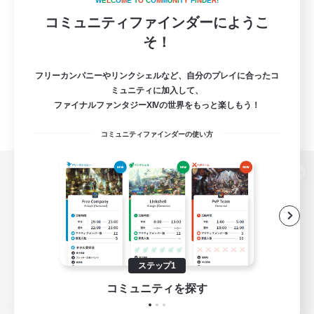
W
E
L
C
O
M
E
T
O
C
O
M
M
U
N
I
T
Y
F
I
N
D
E
R
!
コミュニティファインダーにようこ
そ！
フリーカンパニーやリンクシェルなど、自分のプレイに合ったコ
ミュニティに加入して、
ファイナルファンタジーXIVの世界をもっと楽しもう！
コミュニティファインダーの使い方
パソコン版へ
関連商品
e-STOREで購入
ステップ1
ゲームダウンロード
コミュニティを探す