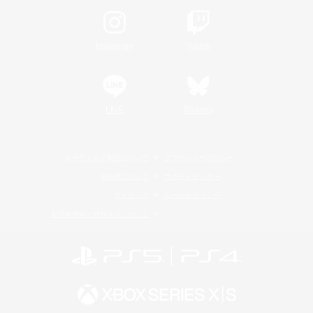
Instagram
Twitch
LINE
Bluesky
レーティング制度について
プライバシーポリシー
著作権について
サポートセンター
ライセンス
ルール＆ポリシー
利用者情報の外部送信について