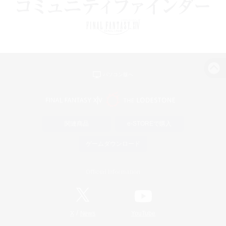
パソコン版へ
関連商品
e-STOREで購入
ゲームダウンロード
Official Information
/
X
News
YouTube