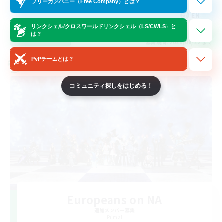
フリーカンパニー（Free Company）とは？
EN
リンクシェル/クロスワールドリンクシェル（LS/CWLS）と
は？
詳細を見る
募集期間: 2026/08/22 まで
PvPチームとは？
クロスワールドリンクシェル
コミュニティ探しをはじめる！
Europeans on NA
追加メンバー募集
Primal