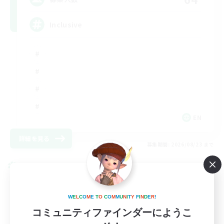
Inclusive
EN
詳細を見る
募集期間: 2026/08/23 まで
クロスワールドリンクシェル
W
E
L
C
O
M
E
T
O
C
O
M
M
U
N
I
T
Y
F
I
N
D
E
R
!
コミュニティファインダーにようこ