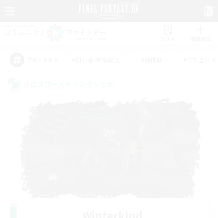
リスト
募集作成
#初心者/若葉歓迎
#絶挑戦
#立ち上げメ
アピールタグ
クロスワールドリンクシェル
Winterkind