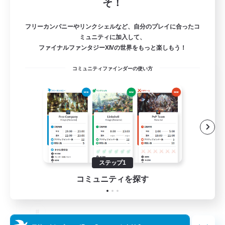
そ！
フリーカンパニーやリンクシェルなど、自分のプレイに合ったコ
ミュニティに加入して、
ファイナルファンタジーXIVの世界をもっと楽しもう！
コミュニティファインダーの使い方
The Old Guards
追加メンバー募集
Primal
100
募集人数
CROWN
ステップ1
コミュニティを探す