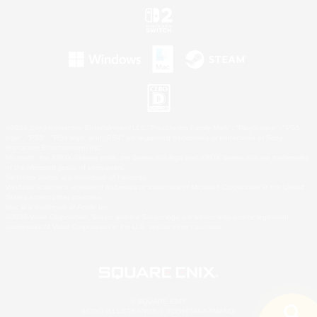
©2026 Sony Interactive Entertainment LLC."PlayStation Family Mark", "PlayStation", "PS5
logo", "PS5", "PS4 logo" and "PS4" are registered trademarks or trademarks of Sony
Interactive Entertainment Inc.
Microsoft, the XBOX Sphere mark, the Series X|S logo and XBOX Series X|S are trademarks
of the Microsoft group of companies.
Nintendo Switch is a trademark of Nintendo.
Windows is either a registered trademark or trademark of Microsoft Corporation in the United
States and/or other countries.
Mac is a trademark of Apple Inc.
©2026 Valve Corporation. Steam and the Steam logo are trademarks and/or registered
trademarks of Valve Corporation in the U.S. and/or other countries.
© SQUARE ENIX
LOGO ILLUSTRATION:© YOSHITAKA AMANO