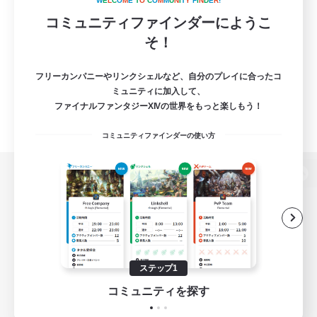
W
E
L
C
O
M
E
T
O
C
O
M
M
U
N
I
T
Y
F
I
N
D
E
R
!
コミュニティファインダーにようこ
そ！
フリーカンパニーやリンクシェルなど、自分のプレイに合ったコ
ミュニティに加入して、
ファイナルファンタジーXIVの世界をもっと楽しもう！
コミュニティファインダーの使い方
パソコン版へ
関連商品
e-STOREで購入
ステップ1
ゲームダウンロード
コミュニティを探す