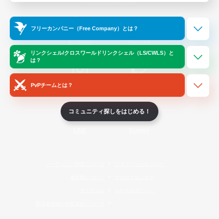
Official Information
フリーカンパニー（Free Company）とは？
/
X
News
YouTube
リンクシェル/クロスワールドリンクシェル（LS/CWLS）と
は？
PvPチームとは？
Instagram
Twitch
コミュニティ探しをはじめる！
LINE
Bluesky
レーティング制度について
プライバシーポリシー
著作権について
サポートセンター
ライセンス
ルール＆ポリシー
利用者情報の外部送信について