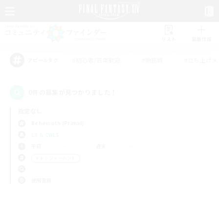
リスト
募集作成
#初心者/若葉歓迎
#絶挑戦
#立ち上げメ
アピールタグ
0件の募集が見つかりました！
指定なし
Behemoth (Primal)
LS & CWLS
平日
週末
＃トレジャーハント
使用言語