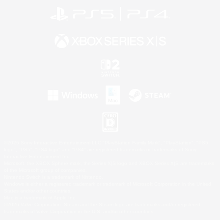
©2026 Sony Interactive Entertainment LLC."PlayStation Family Mark", "PlayStation", "PS5
logo", "PS5", "PS4 logo" and "PS4" are registered trademarks or trademarks of Sony
Interactive Entertainment Inc.
Microsoft, the XBOX Sphere mark, the Series X|S logo and XBOX Series X|S are trademarks
of the Microsoft group of companies.
Nintendo Switch is a trademark of Nintendo.
Windows is either a registered trademark or trademark of Microsoft Corporation in the United
States and/or other countries.
Mac is a trademark of Apple Inc.
©2026 Valve Corporation. Steam and the Steam logo are trademarks and/or registered
trademarks of Valve Corporation in the U.S. and/or other countries.