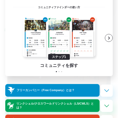
EN
コミュニティファインダーの使い方
詳細を見る
募集期間: 2026/08/24 まで
クロスワールドリンクシェル
ステップ1
コミュニティを探す
フリーカンパニー（Free Company）とは？
Oschon's Tearoom
リンクシェル/クロスワールドリンクシェル（LS/CWLS）と
追加メンバー募集
は？
Primal