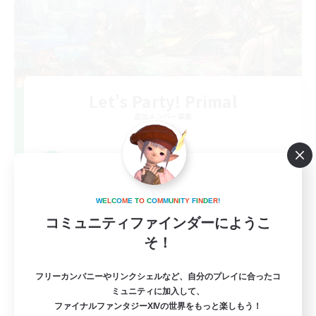
Let's Party! Primal
追加メンバー募集
Primal
999
募集人数
LetsPartyFFXIVDiscord
W
E
L
C
O
M
E
T
O
C
O
M
M
U
N
I
T
Y
F
I
N
D
E
R
!
コミュニティファインダーにようこ
そ！
フリーカンパニーやリンクシェルなど、自分のプレイに合ったコ
ミュニティに加入して、
ファイナルファンタジーXIVの世界をもっと楽しもう！