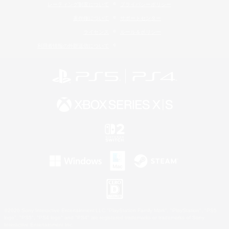
レーティング制度について
プライバシーポリシー
著作権について
サポートセンター
ライセンス
ルール＆ポリシー
利用者情報の外部送信について
©2026 Sony Interactive Entertainment LLC."PlayStation Family Mark", "PlayStation", "PS5
logo", "PS5", "PS4 logo" and "PS4" are registered trademarks or trademarks of Sony
Interactive Entertainment Inc.