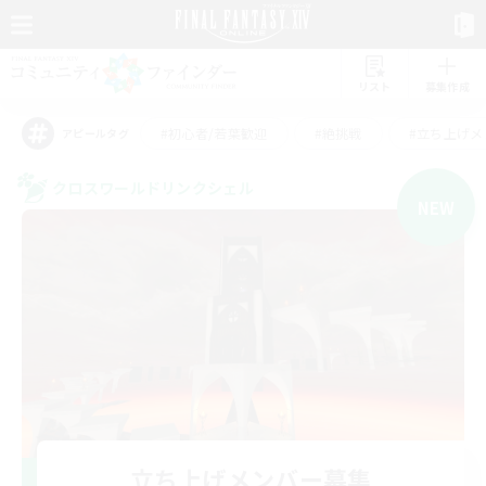
リスト
募集作成
#初心者/若葉歓迎
#絶挑戦
#立ち上げメ
アピールタグ
クロスワールドリンクシェル
NEW
立ち上げメンバー募集