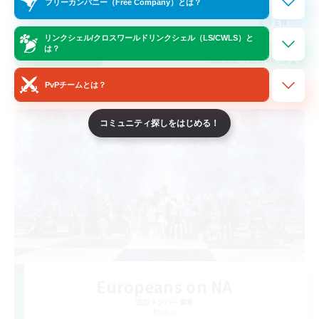
フリーカンパニー（Free Company）とは？
EN
リンクシェル/クロスワールドリンクシェル（LS/CWLS）と
は？
詳細を見る
募集期間: 2026/08/22 まで
PvPチームとは？
クロスワールドリンクシェル
コミュニティ探しをはじめる！
Europeans on NA
追加メンバー募集
Primal