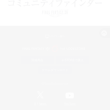
パソコン版へ
関連商品
e-STOREで購入
ゲームダウンロード
Official Information
/
X
News
YouTube