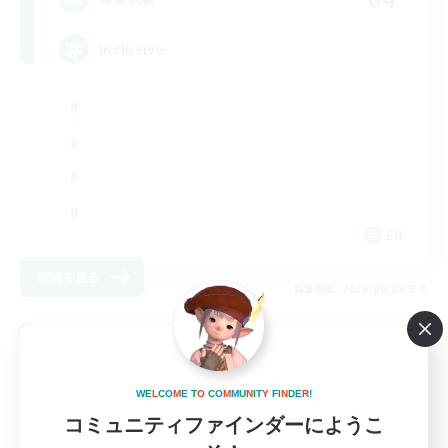
Inclusive
EN
詳細を見る
募集期間: 2026/08/23 まで
クロスワールドリンクシェル
W
E
L
C
O
M
E
T
O
C
O
M
M
U
N
I
T
Y
F
I
N
D
E
R
!
コミュニティファインダーにようこ