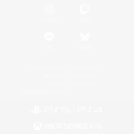
Instagram
Twitch
LINE
Bluesky
レーティング制度について
プライバシーポリシー
著作権について
サポートセンター
ライセンス
ルール＆ポリシー
利用者情報の外部送信について