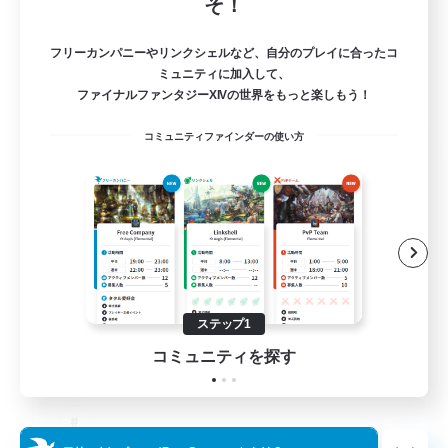
そ！
フリーカンパニーやリンクシェルなど、自分のプレイに合ったコ
ミュニティに加入して、
ファイナルファンタジーXIVの世界をもっと楽しもう！
コミュニティファインダーの使い方
The Old Guards
追加メンバー募集
Primal
100
募集人数
CROWN
ステップ1
コミュニティを探す