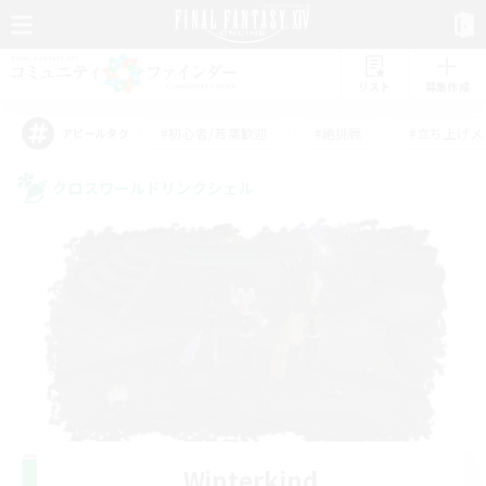
リスト
募集作成
#初心者/若葉歓迎
#絶挑戦
#立ち上げメ
アピールタグ
クロスワールドリンクシェル
Winterkind