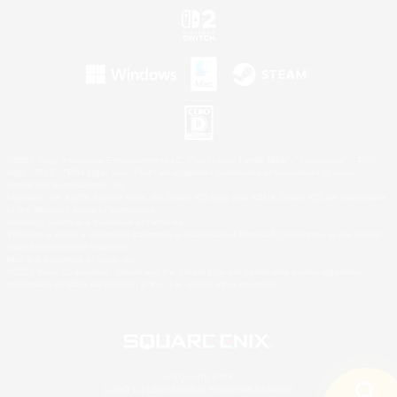
©2026 Sony Interactive Entertainment LLC."PlayStation Family Mark", "PlayStation", "PS5
logo", "PS5", "PS4 logo" and "PS4" are registered trademarks or trademarks of Sony
Interactive Entertainment Inc.
Microsoft, the XBOX Sphere mark, the Series X|S logo and XBOX Series X|S are trademarks
of the Microsoft group of companies.
Nintendo Switch is a trademark of Nintendo.
Windows is either a registered trademark or trademark of Microsoft Corporation in the United
States and/or other countries.
Mac is a trademark of Apple Inc.
©2026 Valve Corporation. Steam and the Steam logo are trademarks and/or registered
trademarks of Valve Corporation in the U.S. and/or other countries.
© SQUARE ENIX
LOGO ILLUSTRATION:© YOSHITAKA AMANO