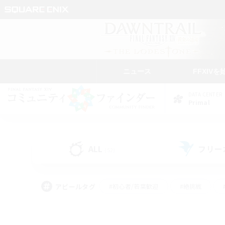
ニュース
FFXIVを
DATA CENTER
Primal
ALL
フリー
(52)
アピールタグ
#初心者/若葉歓迎
#絶挑戦
#モブハント
#学生中心
#なんでも楽しむ
#スクリーンショット撮影
#ハウジ