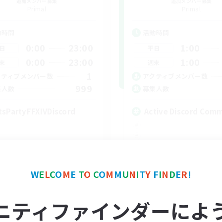
追加メンバー募集
追加メンバー募集
Primal
Primal
動時間
活動時間
0:00
23:00
1:00
日
平日
0:00
23:00
1:00
末
週末
1
クティブメンバー数
アクティブメンバー数
999
集人数
募集人数
tsPartyFFXIVDiscord
Active Discord Com
EN
W
E
L
C
O
M
E
T
O
C
O
M
M
U
N
I
T
Y
F
I
N
D
E
R
!
募集期間: 2026/08/24 まで
募集期間: 20
ニティファインダーによ