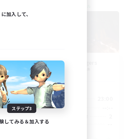
クロスワールドリンクシェル
ィに加入して、
g God
WitchBangers
追加メンバー募集
Primal
活動時間
24:00
0:00
23:00
平日
24:00
--:--
--:--
週末
ステップ3
59
2
アクティブメンバー数
験してみる＆加入する
999
--
募集人数