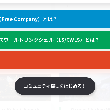
ree Company）とは？
EN
スワールドリンクシェル（LS/CWLS）とは？
募集期間: 2026/08/19 まで
募集期間: 20
ワールドリンクシェル
クロスワールドリンクシェル
コミュニティ探しをはじめる！
tar Ruby & Friends
Xtreme Chicken W