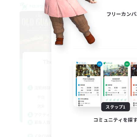
クロスワールドリンクシェル
クロス
フリーカンパ
The Old Guards
追加メンバー募集
Primal
活動時間
活
1:00
24:00
平日
平
1:00
24:00
週末
週
ステップ1
49
アクティブメンバー数
ア
コミュニティを探
100
募集人数
募
CROWN
Eu