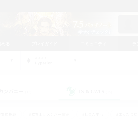
始める
プレイガイド
コミュニティ
ラ
WORLD
Hyperion
カンパニー
LS & CWLS
(37)
(15)
#零式挑戦
#立ち上げメンバー募集
#社会人中心
#まったり
#体験歓迎
#クラフター中心
#ギャザラー中心
#ロー
ング
#演奏
#ミラプリ（ミラージュプリズム）
#クリア目指