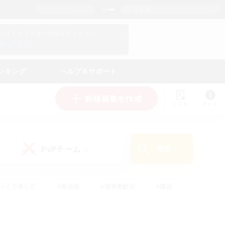
日本語
マイキャラクター情報をチェック！
ログイン
ンキング
ヘルプ＆サポート
新規募集を作成
リスト
ガイド
PvPチーム
検索
(0)
ゆっくり楽しむ
#極挑戦
#復帰者歓迎
#雑談
ルプレイ
#トレジャーハント
#レベリング
して頑張る
#プレイヤー主催イベント