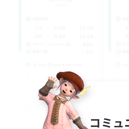
追加メンバー募集
Primal
活動時間
活
0:00
23:00
平日
平
0:00
23:00
週末
週
690
アクティブメンバー数
ア
50
募集人数
募
Active Players needed
Le
EN / FR
募集期間: 2026/08/28 まで
コミュ