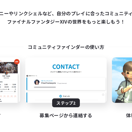
ワールドリンクシェル
クロスワールドリンクシェル
ニーやリンクシェルなど、自分のプレイに合ったコミュニテ
ファイナルファンタジーXIVの世界をもっと楽しもう！
コミュニティファインダーの使い方
Europeans on NA
Fellowship Amon
追加メンバー募集
追加メンバー募集
Primal
Primal
動時間
活動時間
1:00
24:00
7:00
日
平日
1:00
24:00
7:00
末
週末
ステップ2
300
クティブメンバー数
アクティブメンバー数
す
募集ページから連絡する
体
--
集人数
募集人数
rope
Christian