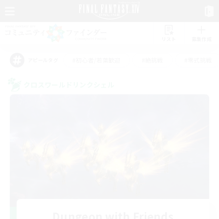
リスト
募集作成
#初心者/若葉歓迎
#絶挑戦
#零式挑戦
アピールタグ
クロスワールドリンクシェル
Dungeon with Friends