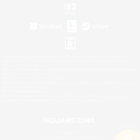
©2026 Sony Interactive Entertainment LLC."PlayStation Family Mark", "PlayStation", "PS5
logo", "PS5", "PS4 logo" and "PS4" are registered trademarks or trademarks of Sony
Interactive Entertainment Inc.
Microsoft, the XBOX Sphere mark, the Series X|S logo and XBOX Series X|S are trademarks
of the Microsoft group of companies.
Nintendo Switch is a trademark of Nintendo.
Windows is either a registered trademark or trademark of Microsoft Corporation in the United
States and/or other countries.
Mac is a trademark of Apple Inc.
©2026 Valve Corporation. Steam and the Steam logo are trademarks and/or registered
trademarks of Valve Corporation in the U.S. and/or other countries.
© SQUARE ENIX
LOGO ILLUSTRATION:© YOSHITAKA AMANO