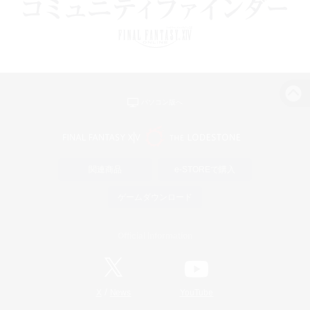
パソコン版へ
関連商品
e-STOREで購入
ゲームダウンロード
Official Information
/
X
News
YouTube