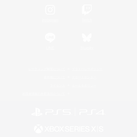
Instagram
Twitch
LINE
Bluesky
レーティング制度について
プライバシーポリシー
著作権について
サポートセンター
ライセンス
ルール＆ポリシー
利用者情報の外部送信について