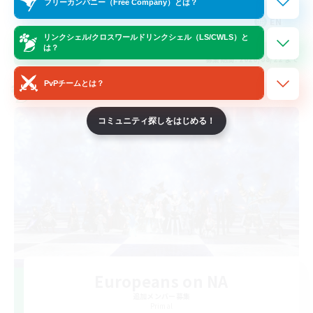
フリーカンパニー（Free Company）とは？
EN
リンクシェル/クロスワールドリンクシェル（LS/CWLS）と
は？
詳細を見る
募集期間: 2026/08/22 まで
PvPチームとは？
クロスワールドリンクシェル
コミュニティ探しをはじめる！
Europeans on NA
追加メンバー募集
Primal