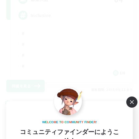
Inclusive
EN
詳細を見る
募集期間: 2026/08/23 まで
クロスワールドリンクシェル
W
E
L
C
O
M
E
T
O
C
O
M
M
U
N
I
T
Y
F
I
N
D
E
R
!
コミュニティファインダーにようこ