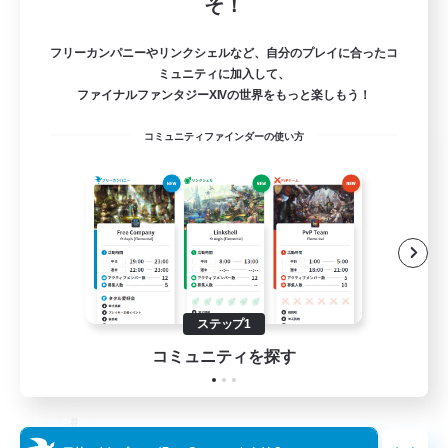
そ！
フリーカンパニーやリンクシェルなど、自分のプレイに合ったコ
ミュニティに加入して、
ファイナルファンタジーXIVの世界をもっと楽しもう！
コミュニティファインダーの使い方
The Old Guards
追加メンバー募集
Primal
100
募集人数
CROWN
ステップ1
コミュニティを探す