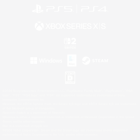
©2026 Sony Interactive Entertainment LLC."PlayStation Family Mark", "PlayStation", "PS5
logo", "PS5", "PS4 logo" and "PS4" are registered trademarks or trademarks of Sony
Interactive Entertainment Inc.
Microsoft, the XBOX Sphere mark, the Series X|S logo and XBOX Series X|S are trademarks
of the Microsoft group of companies.
Nintendo Switch is a trademark of Nintendo.
Windows is either a registered trademark or trademark of Microsoft Corporation in the United
States and/or other countries.
Mac is a trademark of Apple Inc.
©2026 Valve Corporation. Steam and the Steam logo are trademarks and/or registered
trademarks of Valve Corporation in the U.S. and/or other countries.