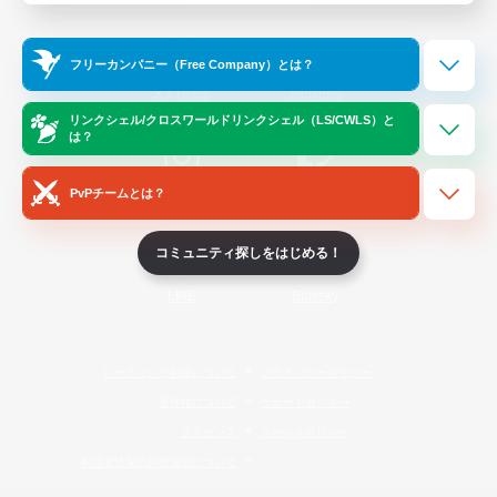
Official Information
フリーカンパニー（Free Company）とは？
/
X
News
YouTube
リンクシェル/クロスワールドリンクシェル（LS/CWLS）と
は？
PvPチームとは？
Instagram
Twitch
コミュニティ探しをはじめる！
LINE
Bluesky
レーティング制度について
プライバシーポリシー
著作権について
サポートセンター
ライセンス
ルール＆ポリシー
利用者情報の外部送信について