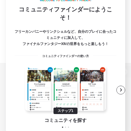
W
E
L
C
O
M
E
T
O
C
O
M
M
U
N
I
T
Y
F
I
N
D
E
R
!
コミュニティファインダーにようこ
そ！
フリーカンパニーやリンクシェルなど、自分のプレイに合ったコ
ミュニティに加入して、
ファイナルファンタジーXIVの世界をもっと楽しもう！
コミュニティファインダーの使い方
パソコン版へ
関連商品
e-STOREで購入
ステップ1
ゲームダウンロード
コミュニティを探す