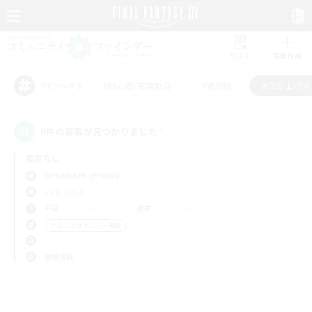
リスト
募集作成
#初心者/若葉歓迎
#絶挑戦
#立ち上げメ
アピールタグ
0件の募集が見つかりました！
指定なし
Behemoth (Primal)
LS & CWLS
平日
週末
＃立ち上げメンバー募集
使用言語