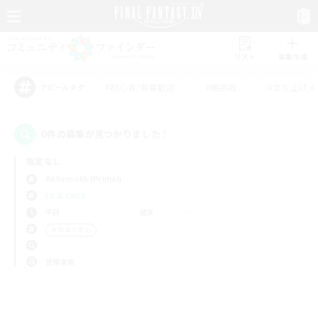
リスト
募集作成
#初心者/若葉歓迎
#絶挑戦
#立ち上げメ
アピールタグ
0件の募集が見つかりました！
指定なし
Behemoth (Primal)
LS & CWLS
平日
週末
＃社会人中心
使用言語