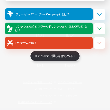
Official Information
フリーカンパニー（Free Company）とは？
/
X
News
YouTube
リンクシェル/クロスワールドリンクシェル（LS/CWLS）と
は？
PvPチームとは？
Instagram
Twitch
コミュニティ探しをはじめる！
LINE
Bluesky
レーティング制度について
プライバシーポリシー
著作権について
サポートセンター
ライセンス
ルール＆ポリシー
利用者情報の外部送信について