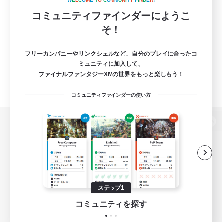
W
E
L
C
O
M
E
T
O
C
O
M
M
U
N
I
T
Y
F
I
N
D
E
R
!
コミュニティファインダーにようこ
そ！
フリーカンパニーやリンクシェルなど、自分のプレイに合ったコ
ミュニティに加入して、
ファイナルファンタジーXIVの世界をもっと楽しもう！
コミュニティファインダーの使い方
パソコン版へ
関連商品
e-STOREで購入
ステップ1
ゲームダウンロード
コミュニティを探す