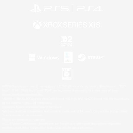
©2026 Sony Interactive Entertainment LLC."PlayStation Family Mark", "PlayStation", "PS5
logo", "PS5", "PS4 logo" and "PS4" are registered trademarks or trademarks of Sony
Interactive Entertainment Inc.
Microsoft, the XBOX Sphere mark, the Series X|S logo and XBOX Series X|S are trademarks
of the Microsoft group of companies.
Nintendo Switch is a trademark of Nintendo.
Windows is either a registered trademark or trademark of Microsoft Corporation in the United
States and/or other countries.
Mac is a trademark of Apple Inc.
©2026 Valve Corporation. Steam and the Steam logo are trademarks and/or registered
trademarks of Valve Corporation in the U.S. and/or other countries.