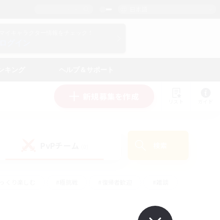
日本語
マイキャラクター情報をチェック！
ログイン
ンキング
ヘルプ＆サポート
新規募集を作成
リスト
ガイド
PvPチーム
検索
(0)
ゆっくり楽しむ
#極挑戦
#復帰者歓迎
#雑談
#ハウジング
#トレジャーハント
#レベリング
#プレイヤー主催イベント