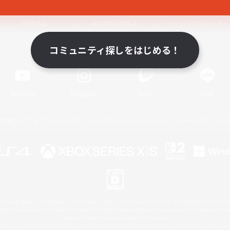
関連商品
e-STOREで購入
ゲームダウンロード
コミュニティ探しをはじめる！
Official Information
YouTube
Instagram
Twitch
LINE
著作権について
プライバシーポリシー
サポートセンター
ライセンス
ルール＆ポリシー
 Family Mark", "PlayStation", "PS5 logo", "PS5", "PS4 logo" and "PS4" are registered trademark
XBOX Sphere mark, the Series X|S logo and XBOX Series X|S are trademarks of the Microsoft gro
Nintendo Switch is a trademark of Nintendo.
ither a registered trademark or trademark of Microsoft Corporation in the United States and/or oth