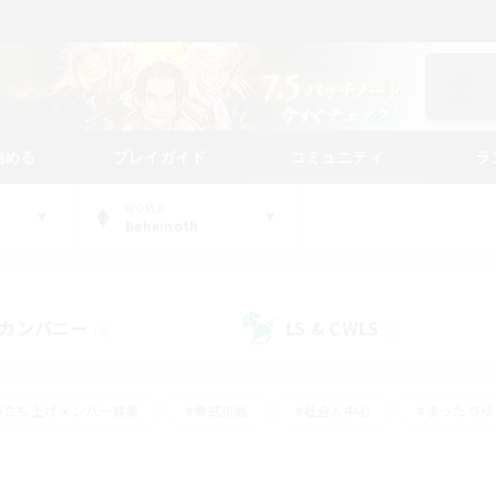
始める
プレイガイド
コミュニティ
ラ
WORLD
Behemoth
カンパニー
LS & CWLS
(0)
(0)
#立ち上げメンバー募集
#零式挑戦
#社会人中心
#まったり
体験歓迎
#クラフター中心
#ロールプレイ
#ギャザラー中心
ージュプリズム）
#スクリーンショット撮影
#クリア目指して頑張る