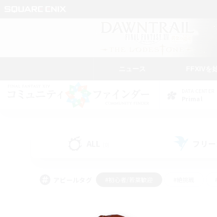
ニュース
FFXIVを
DATA CENTER
Primal
ALL
フリー
(0)
アピールタグ
#初心者/若葉歓迎
#絶挑戦
#学生中心
#なんでも楽しむ
#モブハント
#
#演奏
#ミラプリ（ミラ