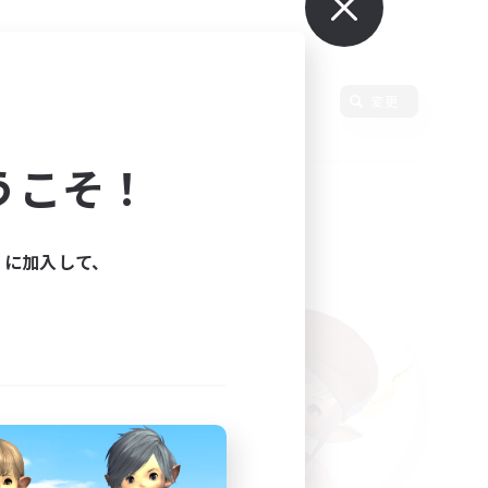
言語
変更
うこそ！
ィに加入して、
た。