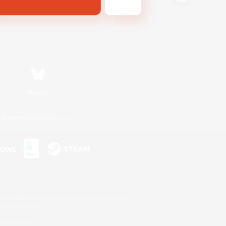
Bluesky
利用者情報の外部送信について
s or trademarks of Sony Interactive Entertainment Inc.
up of companies.
er countries.