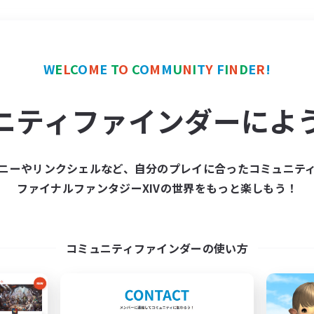
＃初心者/若葉歓迎
使用
W
E
L
C
O
M
E
T
O
C
O
M
M
U
N
I
T
Y
F
I
N
D
E
R
!
ニティファインダーによ
ニーやリンクシェルなど、自分のプレイに合ったコミュニテ
ファイナルファンタジーXIVの世界をもっと楽しもう！
募集数 0件
集が見つかりませんでし
コミュニティファインダーの使い方
条件を変えて検索してみるでっす！