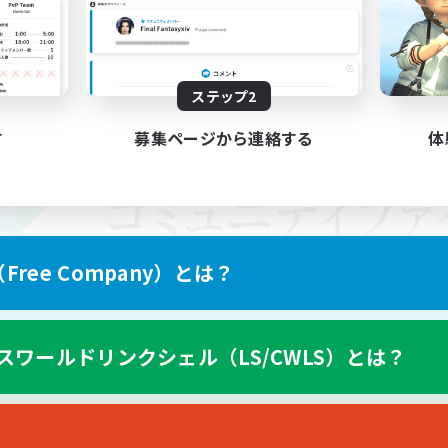
ステップ2
す
募集ページから連絡する
体
ree Company）とは？
スワールドリンクシェル（LS/CWLS）とは？
スマートフォン版へ