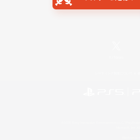
X
/
News
レーティング制度について
©2026 Sony Interactive Entertainment LLC."PlayStation
Microsoft, the 
Windows is e