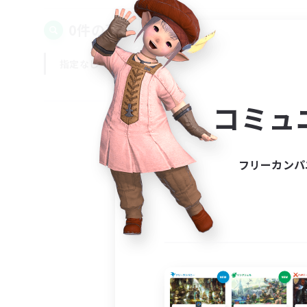
0件の募集が見つかりました！
指定なし
平日
週末
コミュ
フリーカンパ
募