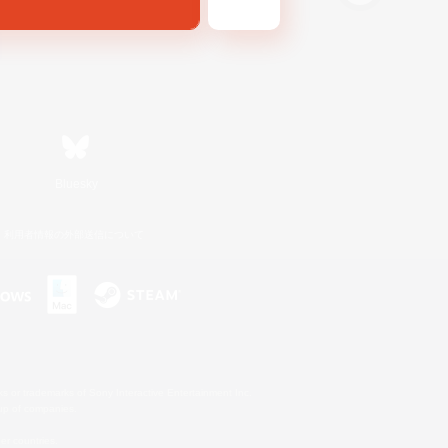
Bluesky
利用者情報の外部送信について
s or trademarks of Sony Interactive Entertainment Inc.
up of companies.
er countries.