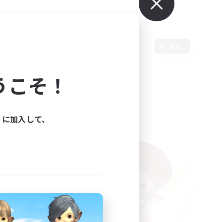
変更
うこそ！
ィに加入して、
た。