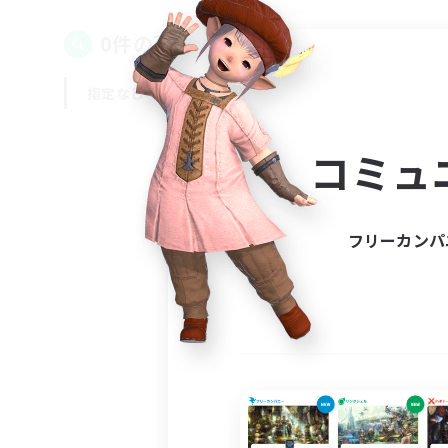
0件の募集が見つかりました！
指定なし
平日
週末
コミュ
フリーカンパ
募