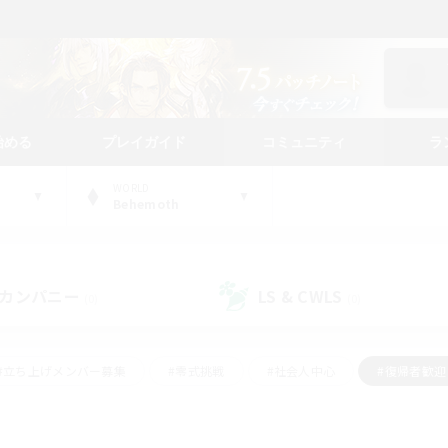
始める
プレイガイド
コミュニティ
ラ
WORLD
Behemoth
カンパニー
LS & CWLS
(0)
(0)
#立ち上げメンバー募集
#零式挑戦
#社会人中心
#復帰者歓迎
ギャザラー中心
#モブハント
#ロールプレイ
#体験歓迎
レジャーハント
#クリア目指して頑張る
#ミラプリ（ミラージュプリ