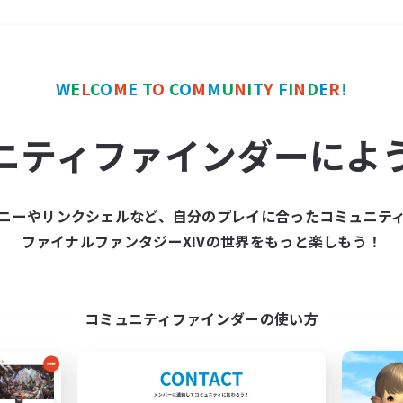
＃復帰者歓迎
使用言語
W
E
L
C
O
M
E
T
O
C
O
M
M
U
N
I
T
Y
F
I
N
D
E
R
!
ニティファインダーによ
ニーやリンクシェルなど、自分のプレイに合ったコミュニテ
ファイナルファンタジーXIVの世界をもっと楽しもう！
募集数 0件
集が見つかりませんでし
コミュニティファインダーの使い方
条件を変えて検索してみるでっす！