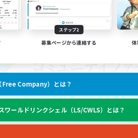
ステップ2
す
募集ページから連絡する
体
ree Company）とは？
スワールドリンクシェル（LS/CWLS）とは？
スマートフォン版へ