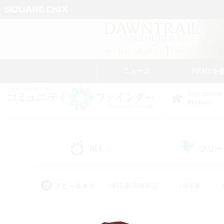
ニュース
FFXIVを
DATA CENTER
Primal
ALL
フリー
(0)
アピールタグ
#初心者/若葉歓迎
#絶挑戦
#雑談
#なんでも楽しむ
#学生中心
#
#スクリーンショット撮影
#ト