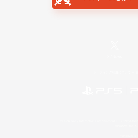
X
/
News
レーティング制度について
©2026 Sony Interactive Entertainment LLC."PlayStation
Microsoft, the 
Windows is e