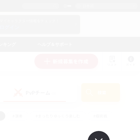
日本語
マイキャラクター情報をチェック！
ログイン
ンキング
ヘルプ＆サポート
新規募集を作成
リスト
ガイド
PvPチーム
検索
(0)
#演奏
#まったりゆっくり楽しむ
#極挑戦
#ハウジング
#レベリング
#クラフター中心
ズム）
#プレイヤー主催イベント