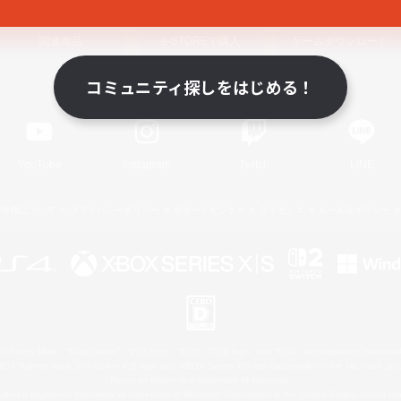
関連商品
e-STOREで購入
ゲームダウンロード
コミュニティ探しをはじめる！
Official Information
YouTube
Instagram
Twitch
LINE
著作権について
プライバシーポリシー
サポートセンター
ライセンス
ルール＆ポリシー
 Family Mark", "PlayStation", "PS5 logo", "PS5", "PS4 logo" and "PS4" are registered trademark
XBOX Sphere mark, the Series X|S logo and XBOX Series X|S are trademarks of the Microsoft gro
Nintendo Switch is a trademark of Nintendo.
ither a registered trademark or trademark of Microsoft Corporation in the United States and/or oth