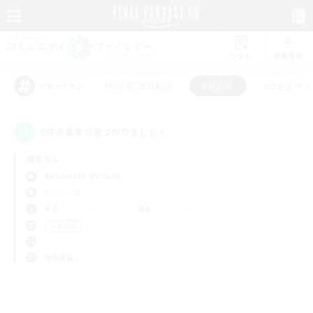
リスト
募集作成
#初心者/若葉歓迎
#絶挑戦
#立ち上げメ
アピールタグ
0件の募集が見つかりました！
指定なし
Behemoth (Primal)
PvPチーム
平日
週末
＃絶挑戦
使用言語