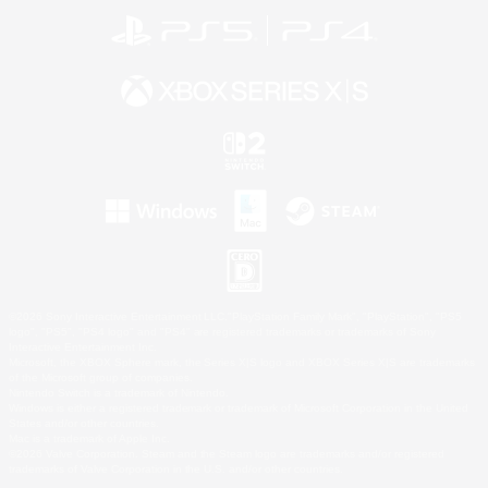
©2026 Sony Interactive Entertainment LLC."PlayStation Family Mark", "PlayStation", "PS5
logo", "PS5", "PS4 logo" and "PS4" are registered trademarks or trademarks of Sony
Interactive Entertainment Inc.
Microsoft, the XBOX Sphere mark, the Series X|S logo and XBOX Series X|S are trademarks
of the Microsoft group of companies.
Nintendo Switch is a trademark of Nintendo.
Windows is either a registered trademark or trademark of Microsoft Corporation in the United
States and/or other countries.
Mac is a trademark of Apple Inc.
©2026 Valve Corporation. Steam and the Steam logo are trademarks and/or registered
trademarks of Valve Corporation in the U.S. and/or other countries.