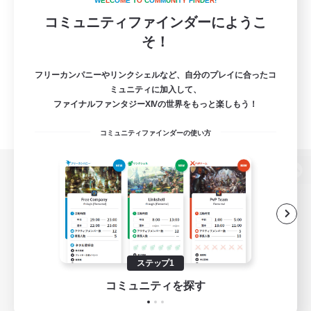
W
E
L
C
O
M
E
T
O
C
O
M
M
U
N
I
T
Y
F
I
N
D
E
R
!
コミュニティファインダーにようこ
そ！
フリーカンパニーやリンクシェルなど、自分のプレイに合ったコ
ミュニティに加入して、
ファイナルファンタジーXIVの世界をもっと楽しもう！
コミュニティファインダーの使い方
パソコン版へ
関連商品
e-STOREで購入
ステップ1
ゲームダウンロード
コミュニティを探す