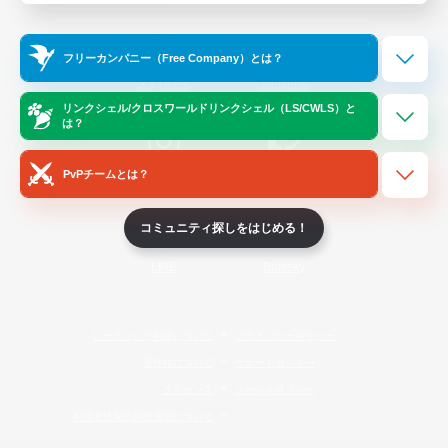
Official Information
フリーカンパニー（Free Company）とは？
/
X
News
YouTube
リンクシェル/クロスワールドリンクシェル（LS/CWLS）と
は？
PvPチームとは？
Instagram
Twitch
コミュニティ探しをはじめる！
LINE
Bluesky
レーティング制度について
プライバシーポリシー
著作権について
サポートセンター
ライセンス
ルール＆ポリシー
利用者情報の外部送信について