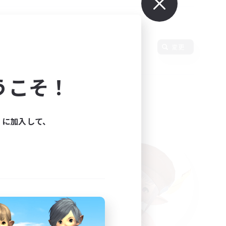
変更
うこそ！
ィに加入して、
た。