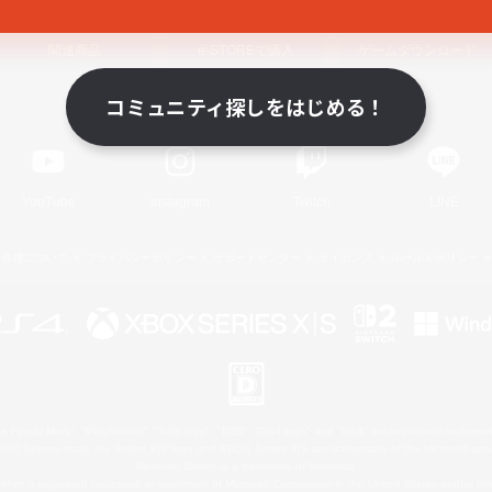
関連商品
e-STOREで購入
ゲームダウンロード
コミュニティ探しをはじめる！
Official Information
YouTube
Instagram
Twitch
LINE
著作権について
プライバシーポリシー
サポートセンター
ライセンス
ルール＆ポリシー
 Family Mark", "PlayStation", "PS5 logo", "PS5", "PS4 logo" and "PS4" are registered trademark
XBOX Sphere mark, the Series X|S logo and XBOX Series X|S are trademarks of the Microsoft gro
Nintendo Switch is a trademark of Nintendo.
ither a registered trademark or trademark of Microsoft Corporation in the United States and/or oth