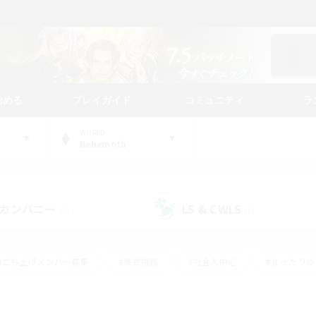
始める
プレイガイド
コミュニティ
ラ
WORLD
Behemoth
カンパニー
LS & CWLS
(0)
(0)
#立ち上げメンバー募集
#零式挑戦
#社会人中心
#まったり
体験歓迎
#クラフター中心
#ロールプレイ
#ギャザラー中心
ージュプリズム）
#スクリーンショット撮影
#クリア目指して頑張る