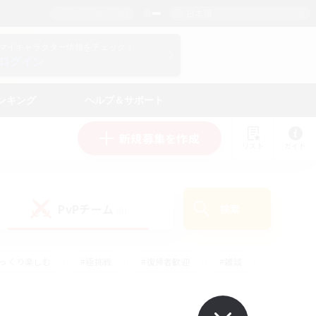
日本語
マイキャラクター情報をチェック！
ログイン
ンキング
ヘルプ＆サポート
新規募集を作成
リスト
ガイド
PvPチーム
検索
(0)
ゆっくり楽しむ
#極挑戦
#復帰者歓迎
#雑談
#ハウジング
#トレジャーハント
#レベリング
#プレイヤー主催イベント