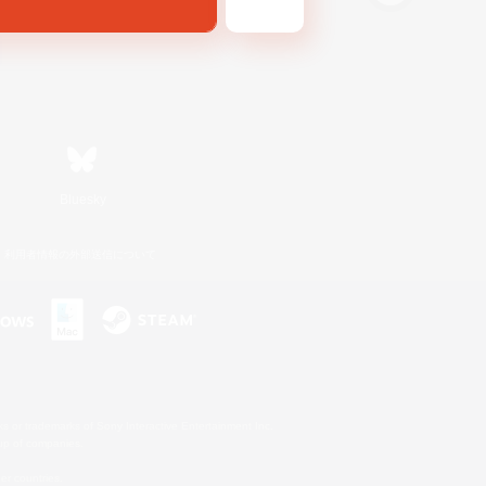
Bluesky
利用者情報の外部送信について
s or trademarks of Sony Interactive Entertainment Inc.
up of companies.
er countries.