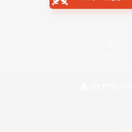
X
/
News
レーティング制度について
©2026 Sony Interactive Entertainment LLC."PlayStation
Microsoft, the 
Windows is e