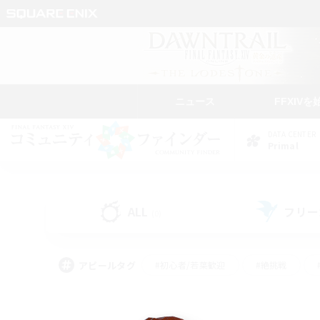
ニュース
FFXIVを
DATA CENTER
Primal
ALL
フリー
(0)
アピールタグ
#初心者/若葉歓迎
#絶挑戦
#学生中心
#なんでも楽しむ
#モブハント
#
#演奏
#ミラプリ（ミラ