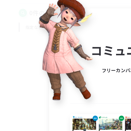
0件の募集が見つかりました！
指定なし
平日
週末
コミュ
フリーカンパ
募