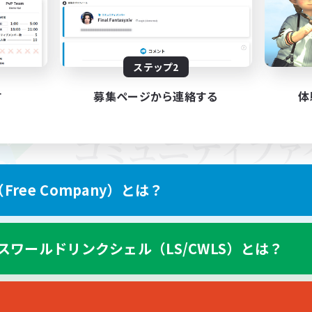
ステップ2
す
募集ページから連絡する
体
ree Company）とは？
スワールドリンクシェル（LS/CWLS）とは？
スマートフォン版へ