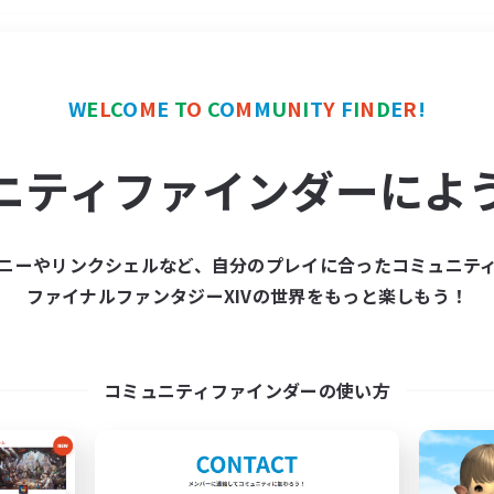
＃学生中心
使用言語
W
E
L
C
O
M
E
T
O
C
O
M
M
U
N
I
T
Y
F
I
N
D
E
R
!
ニティファインダーによ
ニーやリンクシェルなど、自分のプレイに合ったコミュニテ
ファイナルファンタジーXIVの世界をもっと楽しもう！
募集数 0件
集が見つかりませんでし
コミュニティファインダーの使い方
条件を変えて検索してみるでっす！