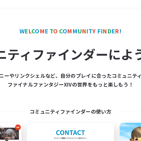
＃演奏
使用言語
W
E
L
C
O
M
E
T
O
C
O
M
M
U
N
I
T
Y
F
I
N
D
E
R
!
ニティファインダーによ
ニーやリンクシェルなど、自分のプレイに合ったコミュニテ
ファイナルファンタジーXIVの世界をもっと楽しもう！
募集数 0件
集が見つかりませんでし
コミュニティファインダーの使い方
条件を変えて検索してみるでっす！