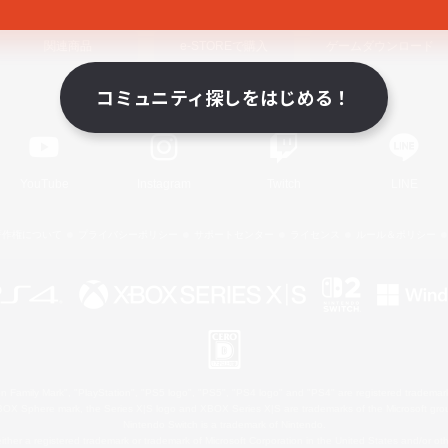
関連商品
e-STOREで購入
ゲームダウンロード
コミュニティ探しをはじめる！
Official Information
YouTube
Instagram
Twitch
LINE
著作権について
プライバシーポリシー
サポートセンター
ライセンス
ルール＆ポリシー
 Family Mark", "PlayStation", "PS5 logo", "PS5", "PS4 logo" and "PS4" are registered trademark
XBOX Sphere mark, the Series X|S logo and XBOX Series X|S are trademarks of the Microsoft gro
Nintendo Switch is a trademark of Nintendo.
ither a registered trademark or trademark of Microsoft Corporation in the United States and/or oth