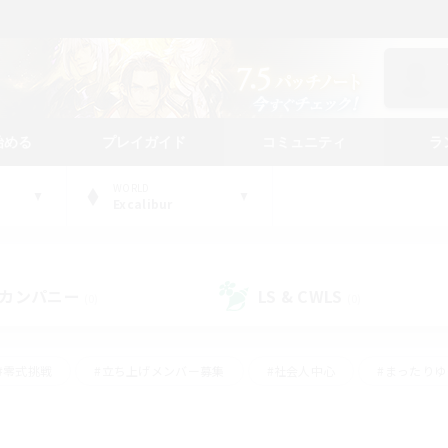
始める
プレイガイド
コミュニティ
ラ
WORLD
Excalibur
カンパニー
LS & CWLS
(0)
(0)
#零式挑戦
#立ち上げメンバー募集
#社会人中心
#まったり
レイ
#クラフター中心
#体験歓迎
#ギャザラー中心
#
#スクリーンショット撮影
#ハウジング
#演奏
#クリア目指