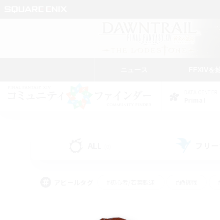
ニュース
FFXIVを
DATA CENTER
Primal
ALL
フリー
(0)
アピールタグ
#初心者/若葉歓迎
#絶挑戦
#モブハント
#なんでも楽しむ
#ロールプ
#ミラプリ（ミラージュプリズム）