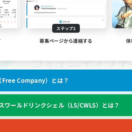
ステップ2
す
募集ページから連絡する
体
ree Company）とは？
スワールドリンクシェル（LS/CWLS）とは？
スマートフォン版へ