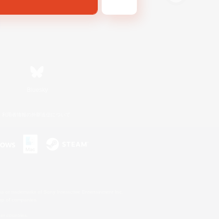
Bluesky
利用者情報の外部送信について
s or trademarks of Sony Interactive Entertainment Inc.
up of companies.
er countries.