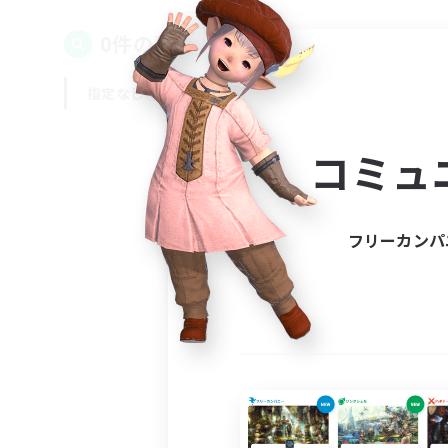
0件の募集が見つかりました！
指定なし
平日
週末
コミュ
フリーカンパ
募