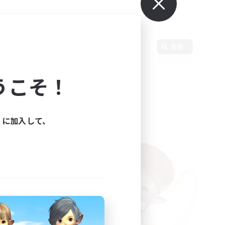
変更
うこそ！
ィに加入して、
た。