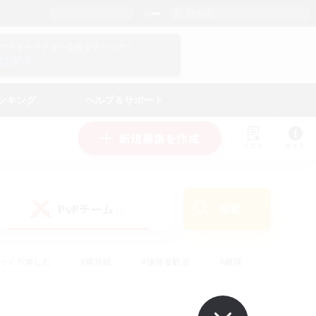
日本語
マイキャラクター情報をチェック！
ログイン
ンキング
ヘルプ＆サポート
新規募集を作成
リスト
ガイド
PvPチーム
検索
(0)
ゆっくり楽しむ
#極挑戦
#復帰者歓迎
#雑談
学生中心
#トレジャーハント
#レベリング
して頑張る
#プレイヤー主催イベント