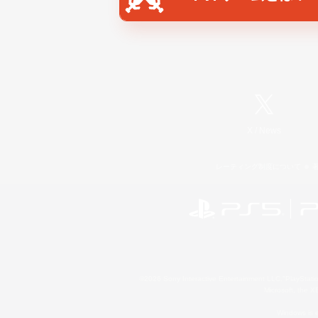
X
/
News
レーティング制度について
©2026 Sony Interactive Entertainment LLC."PlayStation
Microsoft, the 
Windows is e