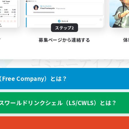
ステップ2
す
募集ページから連絡する
体
ree Company）とは？
スワールドリンクシェル（LS/CWLS）とは？
スマートフォン版へ