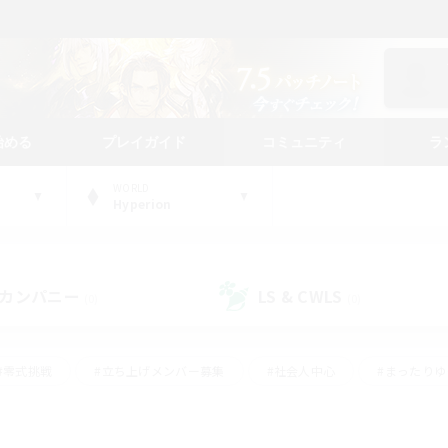
始める
プレイガイド
コミュニティ
ラ
WORLD
Hyperion
カンパニー
LS & CWLS
(0)
(0)
#零式挑戦
#立ち上げメンバー募集
#社会人中心
#まったり
#体験歓迎
#クラフター中心
#ギャザラー中心
#ロー
ング
#演奏
#ミラプリ（ミラージュプリズム）
#クリア目指