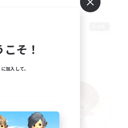
使用言語
変更
うこそ！
ィに加入して、
た。