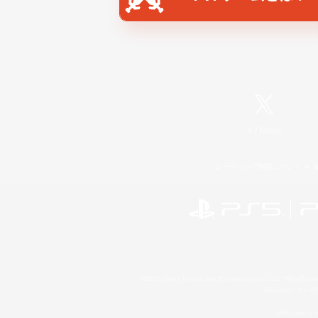
X
/
News
レーティング制度について
©2026 Sony Interactive Entertainment LLC."PlayStation
Microsoft, the 
Windows is e