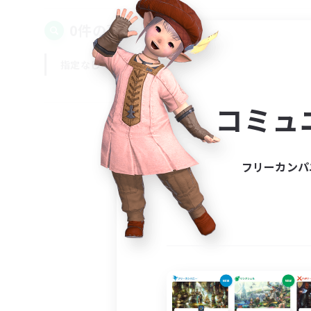
0件の募集が見つかりました！
指定なし
平日
週末
コミュ
フリーカンパ
募