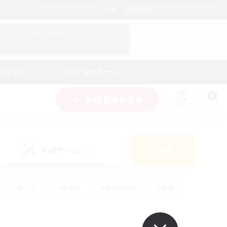
日本語
マイキャラクター情報をチェック！
ログイン
ンキング
ヘルプ＆サポート
新規募集を作成
リスト
ガイド
PvPチーム
検索
(0)
ゆっくり楽しむ
#極挑戦
#復帰者歓迎
#雑談
ルプレイ
#トレジャーハント
#レベリング
して頑張る
#プレイヤー主催イベント