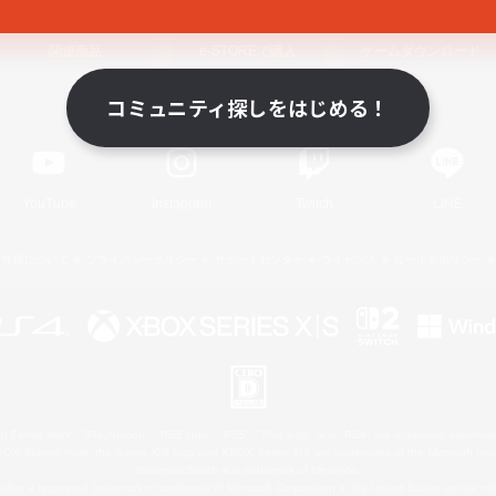
関連商品
e-STOREで購入
ゲームダウンロード
コミュニティ探しをはじめる！
Official Information
YouTube
Instagram
Twitch
LINE
著作権について
プライバシーポリシー
サポートセンター
ライセンス
ルール＆ポリシー
 Family Mark", "PlayStation", "PS5 logo", "PS5", "PS4 logo" and "PS4" are registered trademark
XBOX Sphere mark, the Series X|S logo and XBOX Series X|S are trademarks of the Microsoft gro
Nintendo Switch is a trademark of Nintendo.
ither a registered trademark or trademark of Microsoft Corporation in the United States and/or oth