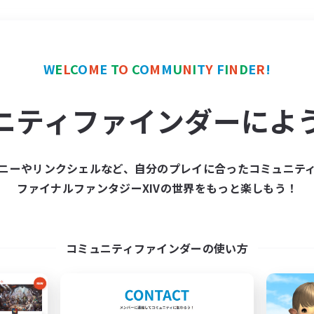
＃スクリーンショット撮影
W
E
L
C
O
M
E
T
O
C
O
M
M
U
N
I
T
Y
F
I
N
D
E
R
!
ニティファインダーによ
ニーやリンクシェルなど、自分のプレイに合ったコミュニテ
ファイナルファンタジーXIVの世界をもっと楽しもう！
募集数 0件
集が見つかりませんでし
コミュニティファインダーの使い方
条件を変えて検索してみるでっす！