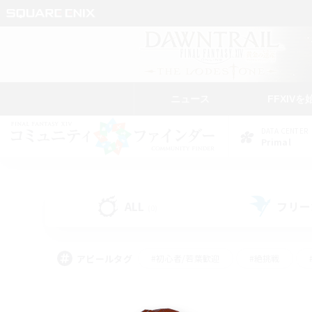
ニュース
FFXIVを
DATA CENTER
Primal
ALL
フリー
(0)
アピールタグ
#初心者/若葉歓迎
#絶挑戦
#モブハント
#学生中心
#なんでも楽しむ
#スクリーンショット撮影
#ハウジ