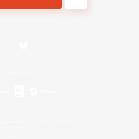
Bluesky
利用者情報の外部送信について
s or trademarks of Sony Interactive Entertainment Inc.
up of companies.
er countries.