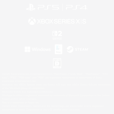
©2026 Sony Interactive Entertainment LLC."PlayStation Family Mark", "PlayStation", "PS5
logo", "PS5", "PS4 logo" and "PS4" are registered trademarks or trademarks of Sony
Interactive Entertainment Inc.
Microsoft, the XBOX Sphere mark, the Series X|S logo and XBOX Series X|S are trademarks
of the Microsoft group of companies.
Nintendo Switch is a trademark of Nintendo.
Windows is either a registered trademark or trademark of Microsoft Corporation in the United
States and/or other countries.
Mac is a trademark of Apple Inc.
©2026 Valve Corporation. Steam and the Steam logo are trademarks and/or registered
trademarks of Valve Corporation in the U.S. and/or other countries.