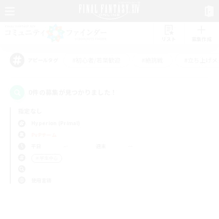
リスト
募集作成
#初心者/若葉歓迎
#絶挑戦
#立ち上げメ
アピールタグ
0件の募集が見つかりました！
指定なし
Hyperion (Primal)
PvPチーム
平日
週末
＃学生中心
使用言語