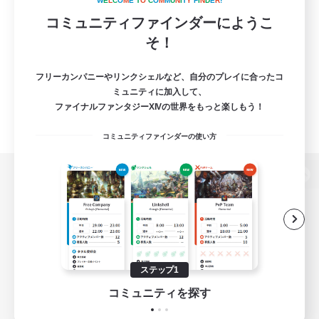
W
E
L
C
O
M
E
T
O
C
O
M
M
U
N
I
T
Y
F
I
N
D
E
R
!
コミュニティファインダーにようこ
そ！
フリーカンパニーやリンクシェルなど、自分のプレイに合ったコ
ミュニティに加入して、
ファイナルファンタジーXIVの世界をもっと楽しもう！
コミュニティファインダーの使い方
パソコン版へ
関連商品
e-STOREで購入
ステップ1
ゲームダウンロード
コミュニティを探す