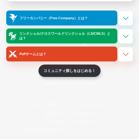
Official Information
フリーカンパニー（Free Company）とは？
/
X
News
YouTube
リンクシェル/クロスワールドリンクシェル（LS/CWLS）と
は？
PvPチームとは？
Instagram
Twitch
コミュニティ探しをはじめる！
LINE
Bluesky
レーティング制度について
プライバシーポリシー
著作権について
サポートセンター
ライセンス
ルール＆ポリシー
利用者情報の外部送信について