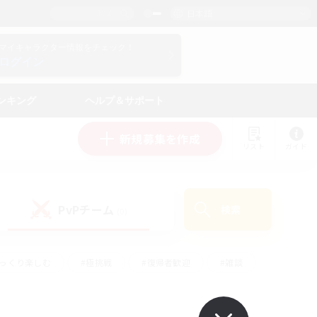
日本語
マイキャラクター情報をチェック！
ログイン
ンキング
ヘルプ＆サポート
新規募集を作成
リスト
ガイド
PvPチーム
検索
(0)
ゆっくり楽しむ
#極挑戦
#復帰者歓迎
#雑談
学生中心
#トレジャーハント
#レベリング
して頑張る
#プレイヤー主催イベント