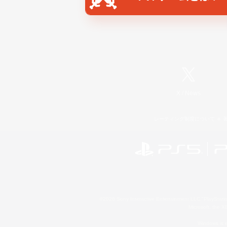
X
/
News
レーティング制度について
©2026 Sony Interactive Entertainment LLC."PlayStation
Microsoft, the 
Windows is e