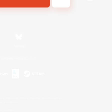
Bluesky
利用者情報の外部送信について
s or trademarks of Sony Interactive Entertainment Inc.
up of companies.
er countries.