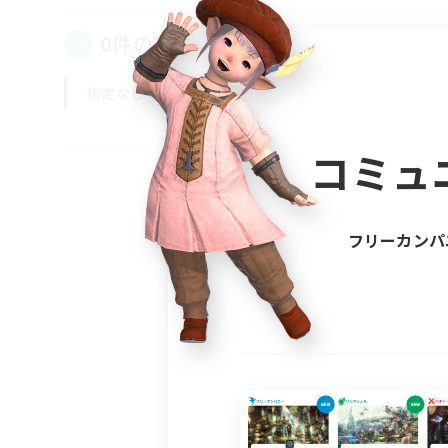
0件の募集が見つかりました！
指定なし
平日
週末
コミュ
フリーカンパ
募