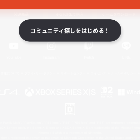
関連商品
e-STOREで購入
ゲームダウンロード
コミュニティ探しをはじめる！
Official Information
YouTube
Instagram
Twitch
LINE
著作権について
プライバシーポリシー
サポートセンター
ライセンス
ルール＆ポリシー
 Family Mark", "PlayStation", "PS5 logo", "PS5", "PS4 logo" and "PS4" are registered trademark
XBOX Sphere mark, the Series X|S logo and XBOX Series X|S are trademarks of the Microsoft gro
Nintendo Switch is a trademark of Nintendo.
ither a registered trademark or trademark of Microsoft Corporation in the United States and/or oth