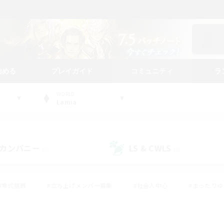
始める
プレイガイド
コミュニティ
ラ
WORLD
Lamia
カンパニー
LS & CWLS
(0)
(0)
#零式挑戦
#立ち上げメンバー募集
#社会人中心
#まったり
レイ
#クラフター中心
#体験歓迎
#ギャザラー中心
#
#スクリーンショット撮影
#ハウジング
#演奏
#クリア目指