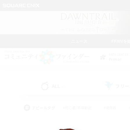
ニュース
FFXIVを
DATA CENTER
Primal
ALL
フリー
(0)
アピールタグ
#初心者/若葉歓迎
#絶挑戦
#モブハント
#なんでも楽しむ
#ロールプ
#ミラプリ（ミラージュプリズム）