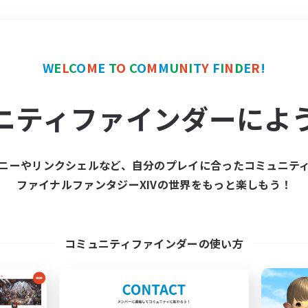
＃ギャザラー中心
使用言
W
E
L
C
O
M
E
T
O
C
O
M
M
U
N
I
T
Y
F
I
N
D
E
R
!
ニティファインダーによ
ニーやリンクシェルなど、自分のプレイに合ったコミュニテ
ファイナルファンタジーXIVの世界をもっと楽しもう！
募集数 0件
集が見つかりませんでし
コミュニティファインダーの使い方
条件を変えて検索してみるでっす！