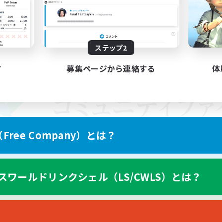
ステップ2
す
募集ページから連絡する
体
ree Company）とは？
スワールドリンクシェル（LS/CWLS）とは？
スマートフォン版へ