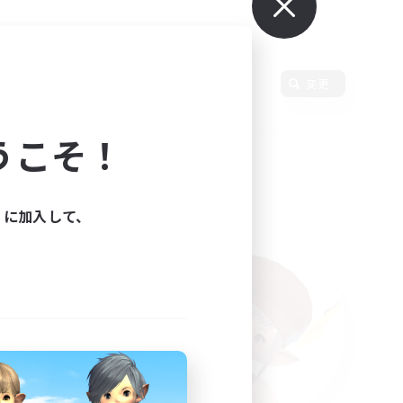
語
変更
うこそ！
ィに加入して、
た。