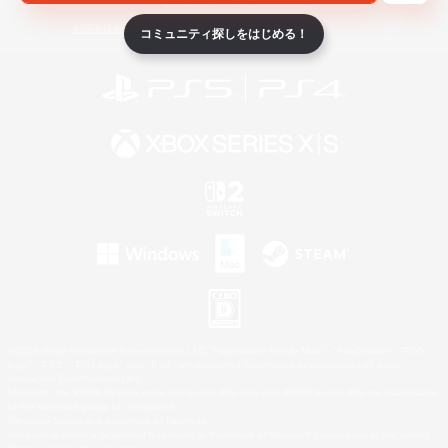
ライセンス
ルール＆ポリシー
利用者情報の外部送信について
コミュニティ探しをはじめる！
©2026 Sony Interactive Entertainment LLC."PlayStation Family Mark", "PlayStation", "PS5
logo", "PS5", "PS4 logo" and "PS4" are registered trademarks or trademarks of Sony
Interactive Entertainment Inc.
Microsoft, the XBOX Sphere mark, the Series X|S logo and XBOX Series X|S are trademarks
of the Microsoft group of companies.
Nintendo Switch is a trademark of Nintendo.
Windows is either a registered trademark or trademark of Microsoft Corporation in the United