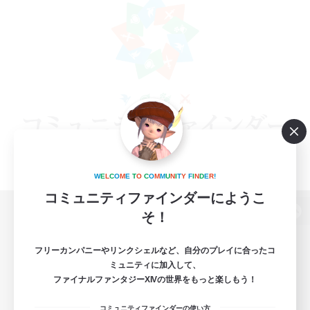
W
E
L
C
O
M
E
T
O
C
O
M
M
U
N
I
T
Y
F
I
N
D
E
R
!
コミュニティファインダーにようこ
そ！
パソコン版へ
フリーカンパニーやリンクシェルなど、自分のプレイに合ったコ
ミュニティに加入して、
ファイナルファンタジーXIVの世界をもっと楽しもう！
関連商品
e-STOREで購入
コミュニティファインダーの使い方