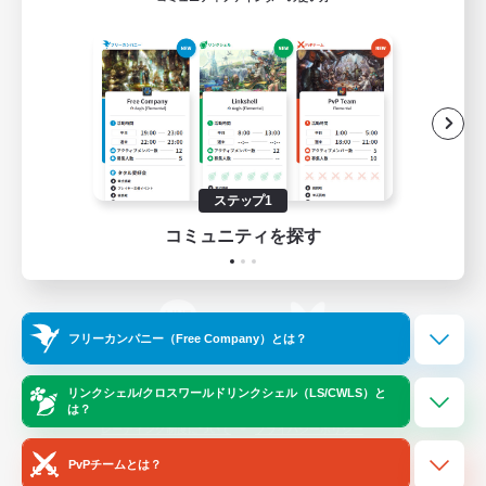
ゲームダウンロード
Official Information
/
X
News
YouTube
ステップ1
コミュニティを探す
Instagram
Twitch
フリーカンパニー（Free Company）とは？
LINE
Bluesky
リンクシェル/クロスワールドリンクシェル（LS/CWLS）と
は？
レーティング制度について
プライバシーポリシー
著作権について
サポートセンター
PvPチームとは？