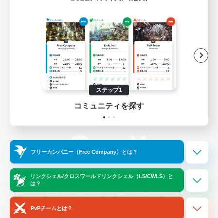
ゲームダウンロード
Official Information
/
X
News
YouTube
ステップ1
コミュニティを探す
Instagram
Twitch
フリーカンパニー（Free Company）とは？
LINE
Bluesky
リンクシェル/クロスワールドリンクシェル（LS/CWLS）と
は？
レーティング制度について
プライバシーポリシー
著作権について
サポートセンター
PvPチームとは？