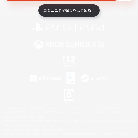
ライセンス
ルール＆ポリシー
利用者情報の外部送信について
コミュニティ探しをはじめる！
©2026 Sony Interactive Entertainment LLC."PlayStation Family Mark", "PlayStation", "PS5
logo", "PS5", "PS4 logo" and "PS4" are registered trademarks or trademarks of Sony
Interactive Entertainment Inc.
Microsoft, the XBOX Sphere mark, the Series X|S logo and XBOX Series X|S are trademarks
of the Microsoft group of companies.
Nintendo Switch is a trademark of Nintendo.
Windows is either a registered trademark or trademark of Microsoft Corporation in the United