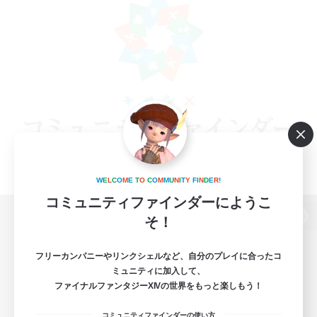
W
E
L
C
O
M
E
T
O
C
O
M
M
U
N
I
T
Y
F
I
N
D
E
R
!
コミュニティファインダーにようこ
そ！
パソコン版へ
フリーカンパニーやリンクシェルなど、自分のプレイに合ったコ
ミュニティに加入して、
ファイナルファンタジーXIVの世界をもっと楽しもう！
関連商品
e-STOREで購入
コミュニティファインダーの使い方