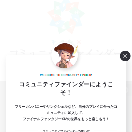
W
E
L
C
O
M
E
T
O
C
O
M
M
U
N
I
T
Y
F
I
N
D
E
R
!
コミュニティファインダーにようこ
そ！
パソコン版へ
フリーカンパニーやリンクシェルなど、自分のプレイに合ったコ
ミュニティに加入して、
ファイナルファンタジーXIVの世界をもっと楽しもう！
関連商品
e-STOREで購入
コミュニティファインダーの使い方