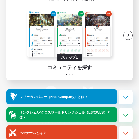
ゲームダウンロード
Official Information
/
X
News
YouTube
ステップ1
コミュニティを探す
Instagram
Twitch
フリーカンパニー（Free Company）とは？
LINE
Bluesky
リンクシェル/クロスワールドリンクシェル（LS/CWLS）と
は？
レーティング制度について
プライバシーポリシー
著作権について
サポートセンター
PvPチームとは？