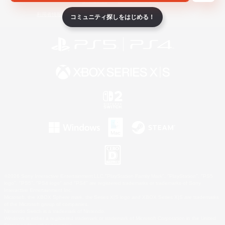
ライセンス
ルール＆ポリシー
利用者情報の外部送信について
コミュニティ探しをはじめる！
©2026 Sony Interactive Entertainment LLC."PlayStation Family Mark", "PlayStation", "PS5
logo", "PS5", "PS4 logo" and "PS4" are registered trademarks or trademarks of Sony
Interactive Entertainment Inc.
Microsoft, the XBOX Sphere mark, the Series X|S logo and XBOX Series X|S are trademarks
of the Microsoft group of companies.
Nintendo Switch is a trademark of Nintendo.
Windows is either a registered trademark or trademark of Microsoft Corporation in the United