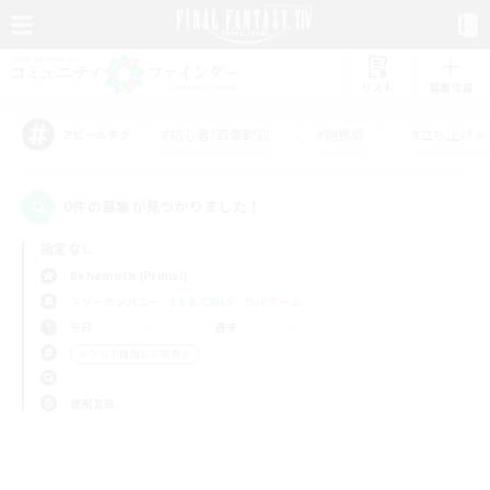
リスト
募集作成
#初心者/若葉歓迎
#絶挑戦
#立ち上げメ
アピールタグ
0件の募集が見つかりました！
指定なし
Behemoth (Primal)
フリーカンパニー
LS & CWLS
PvPチーム
平日
週末
＃クリア目指して頑張る
使用言語