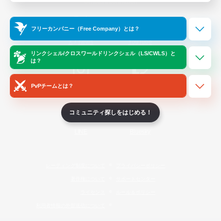
Official Information
フリーカンパニー（Free Company）とは？
/
X
News
YouTube
リンクシェル/クロスワールドリンクシェル（LS/CWLS）と
は？
PvPチームとは？
Instagram
Twitch
コミュニティ探しをはじめる！
LINE
Bluesky
レーティング制度について
プライバシーポリシー
著作権について
サポートセンター
ライセンス
ルール＆ポリシー
利用者情報の外部送信について