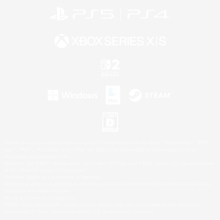
©2026 Sony Interactive Entertainment LLC."PlayStation Family Mark", "PlayStation", "PS5
logo", "PS5", "PS4 logo" and "PS4" are registered trademarks or trademarks of Sony
Interactive Entertainment Inc.
Microsoft, the XBOX Sphere mark, the Series X|S logo and XBOX Series X|S are trademarks
of the Microsoft group of companies.
Nintendo Switch is a trademark of Nintendo.
Windows is either a registered trademark or trademark of Microsoft Corporation in the United
States and/or other countries.
Mac is a trademark of Apple Inc.
©2026 Valve Corporation. Steam and the Steam logo are trademarks and/or registered
trademarks of Valve Corporation in the U.S. and/or other countries.