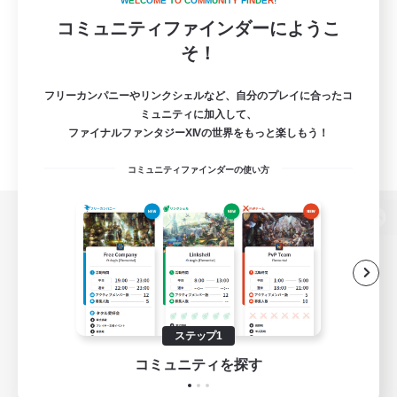
W
E
L
C
O
M
E
T
O
C
O
M
M
U
N
I
T
Y
F
I
N
D
E
R
!
コミュニティファインダーにようこ
そ！
フリーカンパニーやリンクシェルなど、自分のプレイに合ったコ
ミュニティに加入して、
ファイナルファンタジーXIVの世界をもっと楽しもう！
コミュニティファインダーの使い方
パソコン版へ
関連商品
e-STOREで購入
ステップ1
ゲームダウンロード
コミュニティを探す