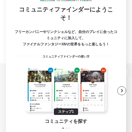
W
E
L
C
O
M
E
T
O
C
O
M
M
U
N
I
T
Y
F
I
N
D
E
R
!
コミュニティファインダーにようこ
そ！
フリーカンパニーやリンクシェルなど、自分のプレイに合ったコ
ミュニティに加入して、
ファイナルファンタジーXIVの世界をもっと楽しもう！
コミュニティファインダーの使い方
パソコン版へ
関連商品
e-STOREで購入
ステップ1
ゲームダウンロード
コミュニティを探す