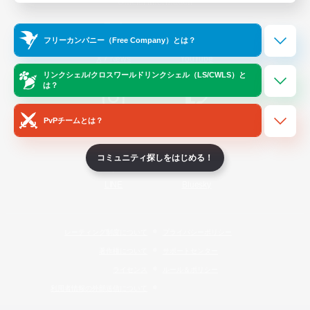
Official Information
フリーカンパニー（Free Company）とは？
/
X
News
YouTube
リンクシェル/クロスワールドリンクシェル（LS/CWLS）と
は？
PvPチームとは？
Instagram
Twitch
コミュニティ探しをはじめる！
LINE
Bluesky
レーティング制度について
プライバシーポリシー
著作権について
サポートセンター
ライセンス
ルール＆ポリシー
利用者情報の外部送信について