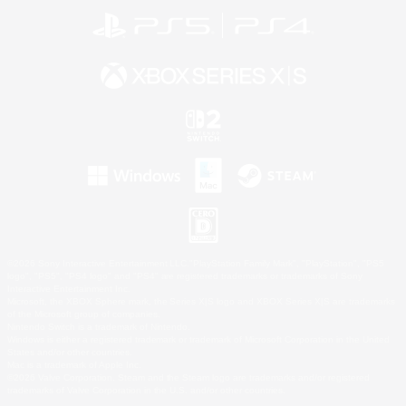
©2026 Sony Interactive Entertainment LLC."PlayStation Family Mark", "PlayStation", "PS5
logo", "PS5", "PS4 logo" and "PS4" are registered trademarks or trademarks of Sony
Interactive Entertainment Inc.
Microsoft, the XBOX Sphere mark, the Series X|S logo and XBOX Series X|S are trademarks
of the Microsoft group of companies.
Nintendo Switch is a trademark of Nintendo.
Windows is either a registered trademark or trademark of Microsoft Corporation in the United
States and/or other countries.
Mac is a trademark of Apple Inc.
©2026 Valve Corporation. Steam and the Steam logo are trademarks and/or registered
trademarks of Valve Corporation in the U.S. and/or other countries.