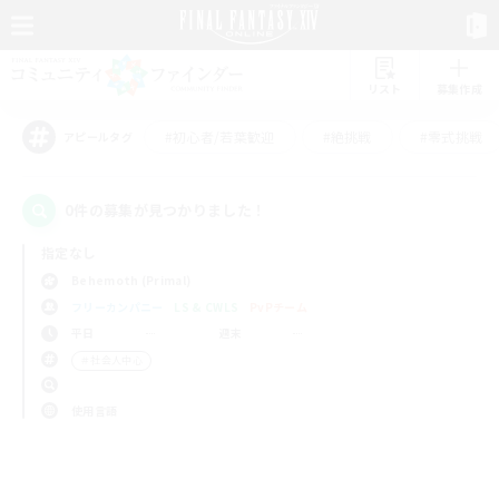
リスト
募集作成
#初心者/若葉歓迎
#絶挑戦
#零式挑戦
アピールタグ
0件の募集が見つかりました！
指定なし
Behemoth (Primal)
フリーカンパニー
LS & CWLS
PvPチーム
平日
週末
＃社会人中心
使用言語