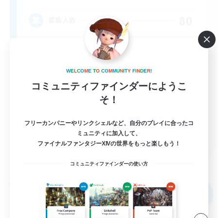
80
募集人数
Anyone welcome!
W
E
L
C
O
M
E
T
O
C
O
M
M
U
N
I
T
Y
F
I
N
D
E
R
!
コミュニティファインダーにようこ
そ！
フリーカンパニーやリンクシェルなど、自分のプレイに合ったコ
ミュニティに加入して、
EN
ファイナルファンタジーXIVの世界をもっと楽しもう！
詳細を見る
募集期間: 2026/09/03 まで
コミュニティファインダーの使い方
フリーカンパニー
NEW