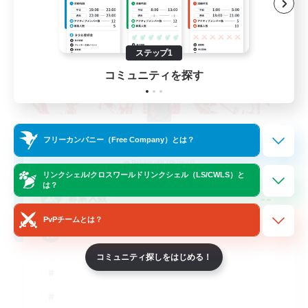
ステップ1
コミュニティを探す
The Rune Knights
フリーカンパニー（Free Company）とは？
追加メンバー募集
Behemoth [Primal]
リンクシェル/クロスワールドリンクシェル（LS/CWLS）と
は？
--
募集人数
PvPチームとは？
Rune
コミュニティ探しをはじめる！