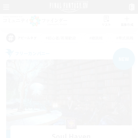
リスト
募集作成
#初心者/若葉歓迎
#絶挑戦
#零式挑戦
アピールタグ
フリーカンパニー
NEW
Soul Haven