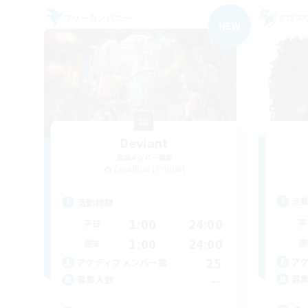
フリーカンパニー
クロス
NEW
Deviant
追加メンバー募集
Excalibur [Primal]
活
活動時間
1:00
24:00
平
平日
1:00
24:00
週
週末
25
ア
アクティブメンバー数
--
募
募集人数