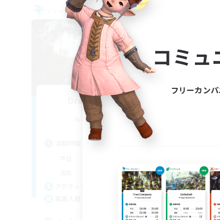
フリーカンパニー
フリー
NEW
コミュ
フリーカンパ
Drachen Forged
追加メンバー募集
Excalibur [Primal]
活動時間
活
8:00
24:00
平日
平
8:00
24:00
週末
週
20
アクティブメンバー数
ア
10
募集人数
募