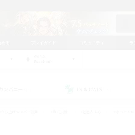
始める
プレイガイド
コミュニティ
ラ
WORLD
Excalibur
カンパニー
LS & CWLS
(25)
(15)
#立ち上げメンバー募集
#零式挑戦
#社会人中心
#まったり
体験歓迎
#クラフター中心
#ロールプレイ
#ギャザラー中心
ージュプリズム）
#スクリーンショット撮影
#クリア目指して頑張る