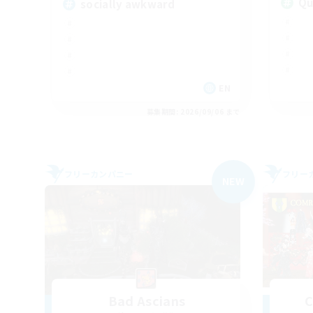
Qu
socially awkward
EN
募集期間: 2026/09/06 まで
フリーカンパニー
フリー
NEW
Bad Ascians
C