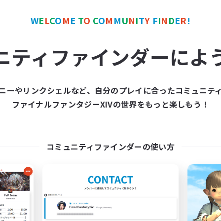
カンパニー
フリーカンパニー
NEW
W
E
L
C
O
M
E
T
O
C
O
M
M
U
N
I
T
Y
F
I
N
D
E
R
!
ニティファインダーによ
ニーやリンクシェルなど、自分のプレイに合ったコミュニテ
The Soulbound
Law & Order: 
ファイナルファンタジーXIVの世界をもっと楽しもう！
追加メンバー募集
追加メンバー募集
Excalibur [Primal]
Excalibur [Primal]
動時間
活動時間
コミュニティファインダーの使い方
1:00
23:00
0:00
日
平日
1:00
23:00
0:00
末
週末
200
クティブメンバー数
アクティブメンバー数
300
集人数
募集人数