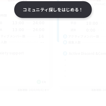
追加メンバー募集
追加メンバー募集
Primal
Excalibur [Primal]
コミュニティ探しをはじめる！
動時間
活動時間
13:00
24:00
10:00
日
平日
13:00
24:00
0:00
末
週末
16
クティブメンバー数
アクティブメンバー数
--
集人数
募集人数
xiety support
Active Discord &Co
EN
募集期間: 2026/09/02 まで
募集期間: 20