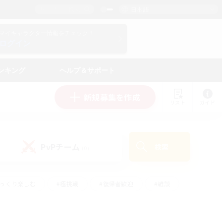
日本語
マイキャラクター情報をチェック！
ログイン
ンキング
ヘルプ＆サポート
新規募集を作成
リスト
ガイド
PvPチーム
検索
(0)
ゆっくり楽しむ
#極挑戦
#復帰者歓迎
#雑談
#ハウジング
#トレジャーハント
#レベリング
#プレイヤー主催イベント