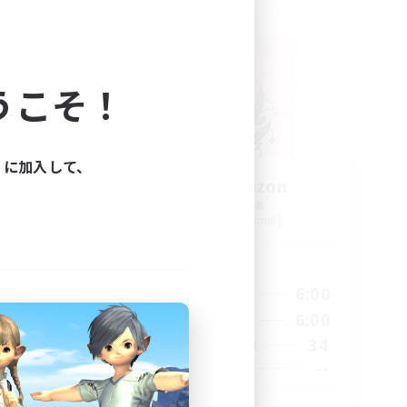
フリーカンパニー
うこそ！
ィに加入して、
MSQ
Astral Horizon
追加メンバー募集
Excalibur [Primal]
活動時間
23:00
13:00
6:00
平日
23:00
13:00
6:00
週末
4
34
アクティブメンバー数
50
--
募集人数