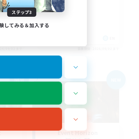
yone
AstralGoobers
ステップ3
験してみる＆加入する
EN
EN
26/09/02 まで
募集期間: 2026/09/02 まで
フリーカンパニー
NEW
NEW
t
Event Horizon