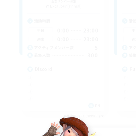
追加メンバー募集
Excalibur [Primal]
活動時間
活
0:00
23:00
平日
平
0:00
23:00
週末
週
5
アクティブメンバー数
ア
300
募集人数
募
Discord
Fu
EN
募集期間: 2026/09/06 まで