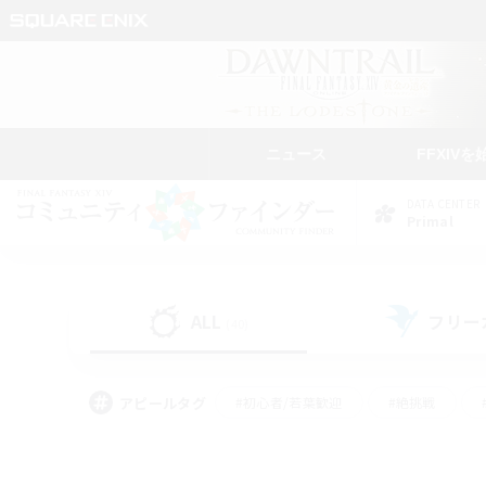
ニュース
FFXIVを
DATA CENTER
Primal
ALL
フリー
(40)
アピールタグ
#初心者/若葉歓迎
#絶挑戦
#学生中心
#なんでも楽しむ
#モブハント
#
#演奏
#ミラプリ（ミラ