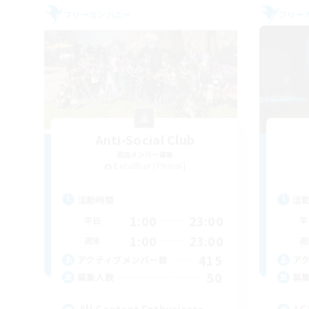
フリーカンパニー
フリー
Anti-Social Club
追加メンバー募集
Excalibur [Primal]
活動時間
活
1:00
23:00
平日
平
1:00
23:00
週末
週
415
アクティブメンバー数
ア
50
募集人数
募