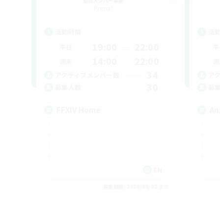
追加メンバー募集
Primal
活動時間
活
19:00
22:00
平日
平
14:00
22:00
週末
週
34
アクティブメンバー数
ア
30
募集人数
募
FFXIV Home
An
EN
募集期間: 2026/09/02 まで