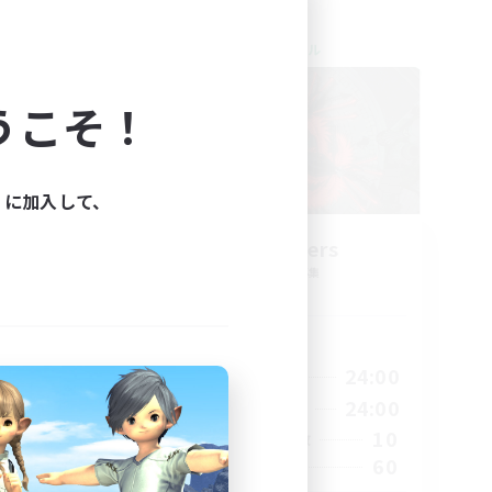
クロスワールドリンクシェル
NEW
うこそ！
ィに加入して、
cobo
The Cleaners
追加メンバー募集
Primal
活動時間
9:00
24:00
23:00
平日
13:00
24:00
23:00
週末
10
330
アクティブメンバー数
60
100
募集人数