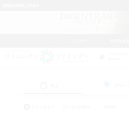
ニュース
FFXIVを
DATA CENTER
Primal
ALL
フリー
(37)
アピールタグ
#初心者/若葉歓迎
#絶挑戦
#モブハント
#学生中心
#なんでも楽しむ
#スクリーンショット撮影
#ハウジ