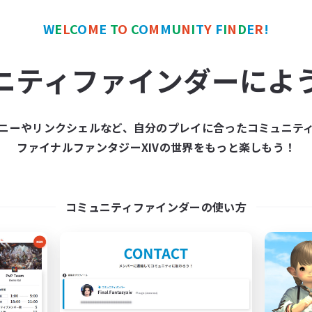
W
E
L
C
O
M
E
T
O
C
O
M
M
U
N
I
T
Y
F
I
N
D
E
R
!
カンパニー
フリーカンパニー
NEW
ニティファインダーによ
ニーやリンクシェルなど、自分のプレイに合ったコミュニテ
ファイナルファンタジーXIVの世界をもっと楽しもう！
Constellations
House of the Cho
追加メンバー募集
追加メンバー募集
Exodus [Primal]
Exodus [Primal]
コミュニティファインダーの使い方
動時間
活動時間
16:00
2:00
0:00
日
平日
0:00
23:00
0:00
末
週末
60
クティブメンバー数
アクティブメンバー数
40
集人数
募集人数