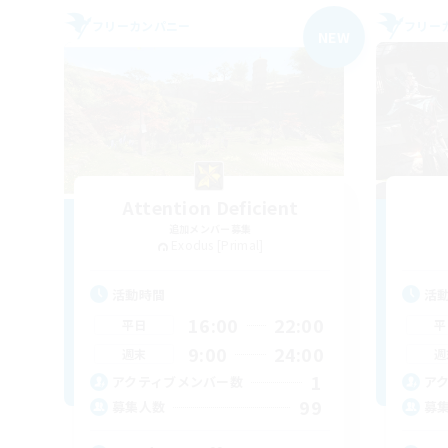
フリーカンパニー
フリー
NEW
Attention Deficient
追加メンバー募集
Exodus [Primal]
活動時間
活
16:00
22:00
平日
平
9:00
24:00
週末
週
1
アクティブメンバー数
ア
99
募集人数
募