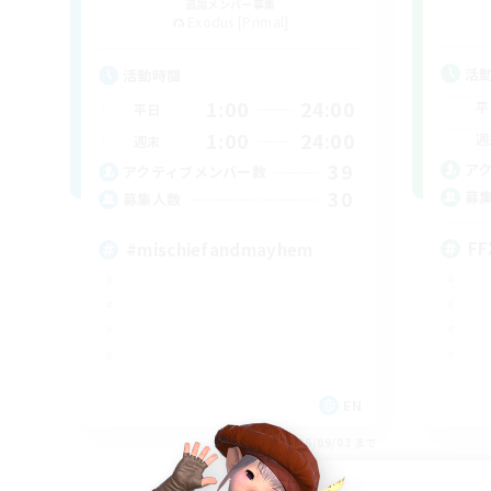
追加メンバー募集
Exodus [Primal]
活
活動時間
1:00
24:00
平
平日
1:00
24:00
週
週末
39
ア
アクティブメンバー数
30
募
募集人数
FF
#mischiefandmayhem
EN
募集期間: 2026/09/03 まで