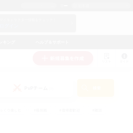
日本語
マイキャラクター情報をチェック！
ログイン
ンキング
ヘルプ＆サポート
新規募集を作成
リスト
ガイド
PvPチーム
検索
(0)
ゆっくり楽しむ
#極挑戦
#復帰者歓迎
#雑談
ルプレイ
#トレジャーハント
#レベリング
して頑張る
#プレイヤー主催イベント