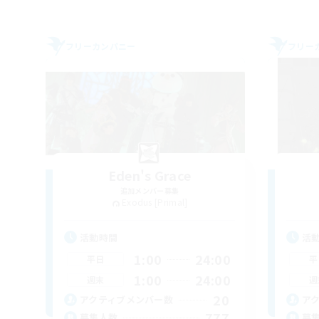
フリーカンパニー
フリー
Eden's Grace
追加メンバー募集
Exodus [Primal]
活動時間
活
1:00
24:00
平日
平
1:00
24:00
週末
週
20
アクティブメンバー数
ア
777
募集人数
募