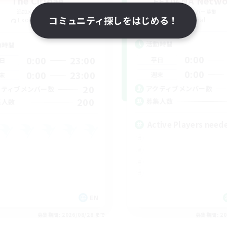
The Ciridae
FFXIV NA Netw
追加メンバー募集
追加メンバー募集
コミュニティ探しをはじめる！
Exodus [Primal]
Primal
活動時間
動時間
0:00
0:00
23:00
平日
日
0:00
0:00
23:00
週末
末
20
アクティブメンバー数
クティブメンバー数
200
募集人数
集人数
Active Players need
EN
募集期間: 2026/08/28 まで
募集期間: 20