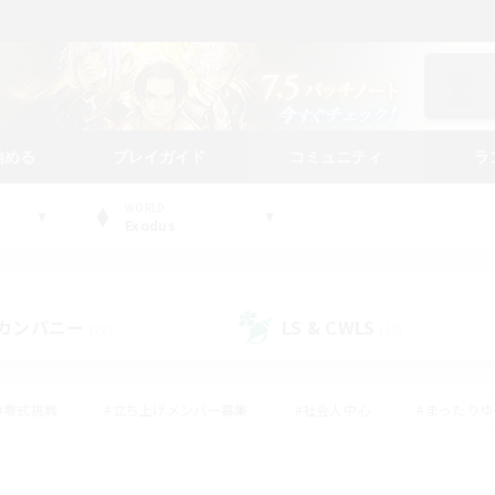
始める
プレイガイド
コミュニティ
ラ
WORLD
Exodus
カンパニー
LS & CWLS
(22)
(15)
#零式挑戦
#立ち上げメンバー募集
#社会人中心
#まったり
#体験歓迎
#クラフター中心
#ギャザラー中心
#ロー
ング
#演奏
#ミラプリ（ミラージュプリズム）
#クリア目指