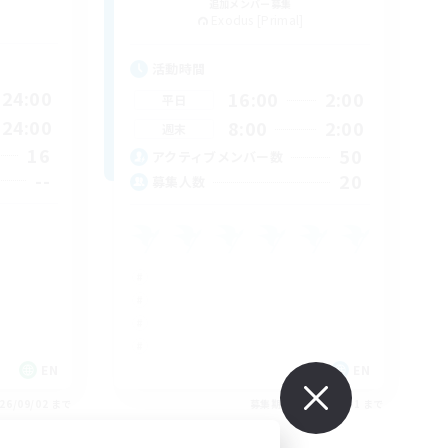
追加メンバー募集
Exodus [Primal]
活動時間
24:00
16:00
2:00
平日
24:00
8:00
2:00
週末
16
50
アクティブメンバー数
--
20
募集人数
EN
EN
26/09/02 まで
募集期間: 2026/08/31 まで