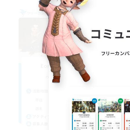
フリーカンパニー
フリー
NEW
コミュ
フリーカンパ
Eorzean Misfits
追加メンバー募集
Exodus [Primal]
活動時間
活
18:00
3:00
平日
平
16:00
2:00
週末
週
4
アクティブメンバー数
ア
30
募集人数
募