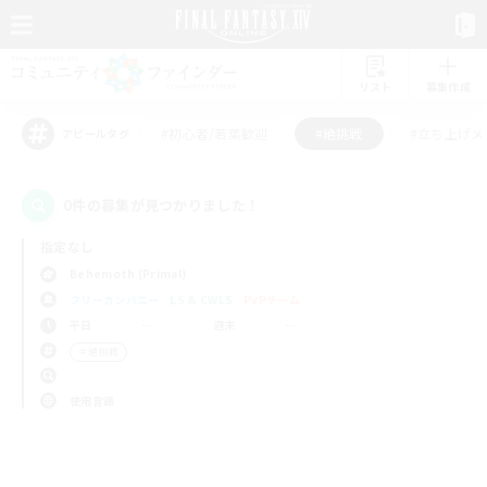
リスト
募集作成
#初心者/若葉歓迎
#絶挑戦
#立ち上げメ
アピールタグ
0件の募集が見つかりました！
指定なし
Behemoth (Primal)
フリーカンパニー
LS & CWLS
PvPチーム
平日
週末
＃絶挑戦
使用言語