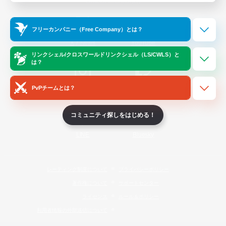
Official Information
フリーカンパニー（Free Company）とは？
/
X
News
YouTube
リンクシェル/クロスワールドリンクシェル（LS/CWLS）と
は？
PvPチームとは？
Instagram
Twitch
コミュニティ探しをはじめる！
LINE
Bluesky
レーティング制度について
プライバシーポリシー
著作権について
サポートセンター
ライセンス
ルール＆ポリシー
利用者情報の外部送信について