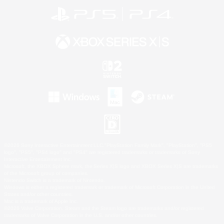
©2026 Sony Interactive Entertainment LLC."PlayStation Family Mark", "PlayStation", "PS5
logo", "PS5", "PS4 logo" and "PS4" are registered trademarks or trademarks of Sony
Interactive Entertainment Inc.
Microsoft, the XBOX Sphere mark, the Series X|S logo and XBOX Series X|S are trademarks
of the Microsoft group of companies.
Nintendo Switch is a trademark of Nintendo.
Windows is either a registered trademark or trademark of Microsoft Corporation in the United
States and/or other countries.
Mac is a trademark of Apple Inc.
©2026 Valve Corporation. Steam and the Steam logo are trademarks and/or registered
trademarks of Valve Corporation in the U.S. and/or other countries.