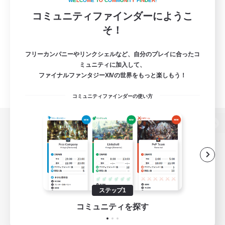
W
E
L
C
O
M
E
T
O
C
O
M
M
U
N
I
T
Y
F
I
N
D
E
R
!
コミュニティファインダーにようこ
そ！
フリーカンパニーやリンクシェルなど、自分のプレイに合ったコ
ミュニティに加入して、
ファイナルファンタジーXIVの世界をもっと楽しもう！
コミュニティファインダーの使い方
パソコン版へ
関連商品
e-STOREで購入
ステップ1
ゲームダウンロード
コミュニティを探す