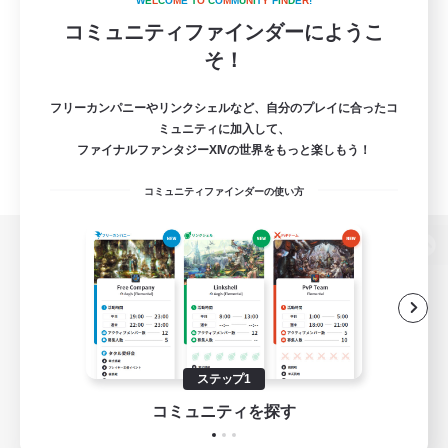
W
E
L
C
O
M
E
T
O
C
O
M
M
U
N
I
T
Y
F
I
N
D
E
R
!
コミュニティファインダーにようこ
そ！
フリーカンパニーやリンクシェルなど、自分のプレイに合ったコ
ミュニティに加入して、
ファイナルファンタジーXIVの世界をもっと楽しもう！
コミュニティファインダーの使い方
パソコン版へ
関連商品
e-STOREで購入
ステップ1
ゲームダウンロード
コミュニティを探す