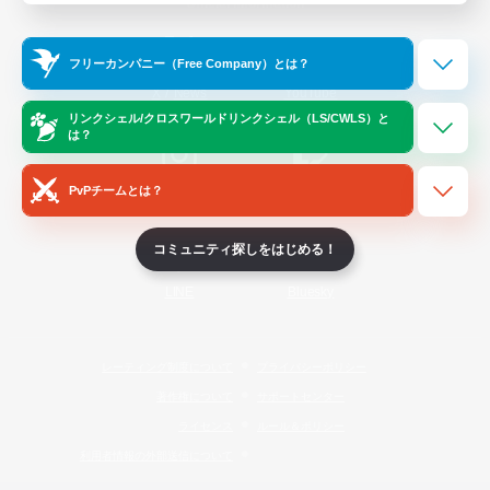
Official Information
フリーカンパニー（Free Company）とは？
/
X
News
YouTube
リンクシェル/クロスワールドリンクシェル（LS/CWLS）と
は？
PvPチームとは？
Instagram
Twitch
コミュニティ探しをはじめる！
LINE
Bluesky
レーティング制度について
プライバシーポリシー
著作権について
サポートセンター
ライセンス
ルール＆ポリシー
利用者情報の外部送信について