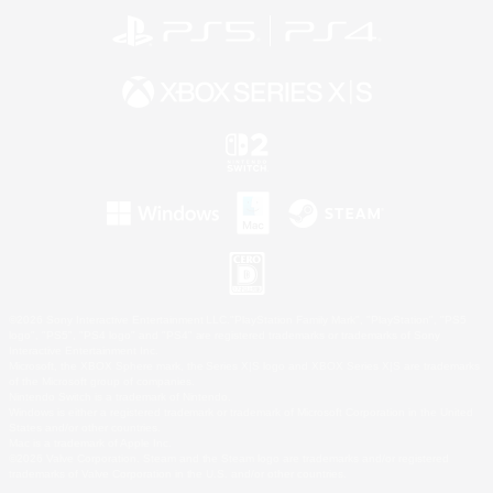
©2026 Sony Interactive Entertainment LLC."PlayStation Family Mark", "PlayStation", "PS5
logo", "PS5", "PS4 logo" and "PS4" are registered trademarks or trademarks of Sony
Interactive Entertainment Inc.
Microsoft, the XBOX Sphere mark, the Series X|S logo and XBOX Series X|S are trademarks
of the Microsoft group of companies.
Nintendo Switch is a trademark of Nintendo.
Windows is either a registered trademark or trademark of Microsoft Corporation in the United
States and/or other countries.
Mac is a trademark of Apple Inc.
©2026 Valve Corporation. Steam and the Steam logo are trademarks and/or registered
trademarks of Valve Corporation in the U.S. and/or other countries.