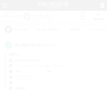
リスト
募集作成
#初心者/若葉歓迎
#絶挑戦
#立ち上げメ
アピールタグ
0件の募集が見つかりました！
指定なし
Behemoth (Primal)
フリーカンパニー
LS & CWLS
PvPチーム
平日
週末
＃ハウジング
使用言語