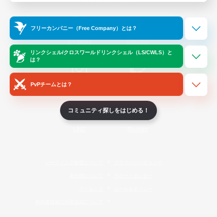
Official Information
フリーカンパニー（Free Company）とは？
/
X
News
YouTube
リンクシェル/クロスワールドリンクシェル（LS/CWLS）と
は？
PvPチームとは？
Instagram
Twitch
コミュニティ探しをはじめる！
LINE
Bluesky
レーティング制度について
プライバシーポリシー
著作権について
サポートセンター
ライセンス
ルール＆ポリシー
利用者情報の外部送信について