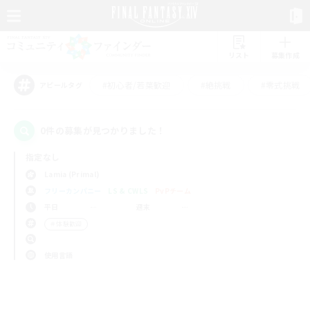
リスト
募集作成
#初心者/若葉歓迎
#絶挑戦
#零式挑戦
アピールタグ
0件の募集が見つかりました！
指定なし
Lamia (Primal)
フリーカンパニー
LS & CWLS
PvPチーム
平日
週末
＃体験歓迎
使用言語