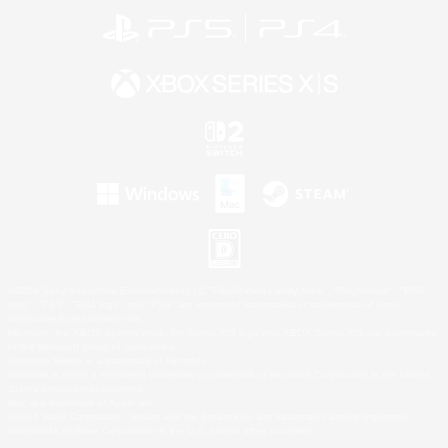
©2026 Sony Interactive Entertainment LLC."PlayStation Family Mark", "PlayStation", "PS5
logo", "PS5", "PS4 logo" and "PS4" are registered trademarks or trademarks of Sony
Interactive Entertainment Inc.
Microsoft, the XBOX Sphere mark, the Series X|S logo and XBOX Series X|S are trademarks
of the Microsoft group of companies.
Nintendo Switch is a trademark of Nintendo.
Windows is either a registered trademark or trademark of Microsoft Corporation in the United
States and/or other countries.
Mac is a trademark of Apple Inc.
©2026 Valve Corporation. Steam and the Steam logo are trademarks and/or registered
trademarks of Valve Corporation in the U.S. and/or other countries.