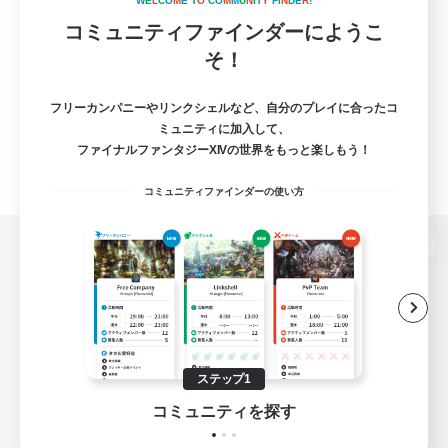
W
E
L
C
O
M
E
T
O
C
O
M
M
U
N
I
T
Y
F
I
N
D
E
R
!
コミュニティファインダーにようこ
そ！
フリーカンパニーやリンクシェルなど、自分のプレイに合ったコ
ミュニティに加入して、
ファイナルファンタジーXIVの世界をもっと楽しもう！
コミュニティファインダーの使い方
パソコン版へ
関連商品
e-STOREで購入
ステップ1
ゲームダウンロード
コミュニティを探す