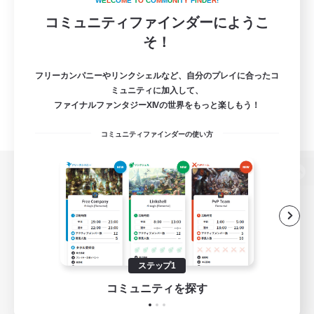
W
E
L
C
O
M
E
T
O
C
O
M
M
U
N
I
T
Y
F
I
N
D
E
R
!
コミュニティファインダーにようこ
そ！
フリーカンパニーやリンクシェルなど、自分のプレイに合ったコ
ミュニティに加入して、
ファイナルファンタジーXIVの世界をもっと楽しもう！
コミュニティファインダーの使い方
パソコン版へ
関連商品
e-STOREで購入
ステップ1
ゲームダウンロード
コミュニティを探す