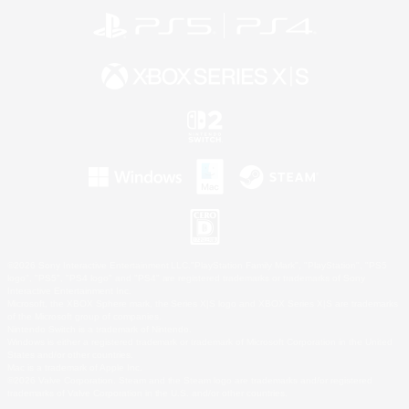
©2026 Sony Interactive Entertainment LLC."PlayStation Family Mark", "PlayStation", "PS5
logo", "PS5", "PS4 logo" and "PS4" are registered trademarks or trademarks of Sony
Interactive Entertainment Inc.
Microsoft, the XBOX Sphere mark, the Series X|S logo and XBOX Series X|S are trademarks
of the Microsoft group of companies.
Nintendo Switch is a trademark of Nintendo.
Windows is either a registered trademark or trademark of Microsoft Corporation in the United
States and/or other countries.
Mac is a trademark of Apple Inc.
©2026 Valve Corporation. Steam and the Steam logo are trademarks and/or registered
trademarks of Valve Corporation in the U.S. and/or other countries.