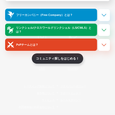
Official Information
フリーカンパニー（Free Company）とは？
/
X
News
YouTube
リンクシェル/クロスワールドリンクシェル（LS/CWLS）と
は？
PvPチームとは？
Instagram
Twitch
コミュニティ探しをはじめる！
LINE
Bluesky
レーティング制度について
プライバシーポリシー
著作権について
サポートセンター
ライセンス
ルール＆ポリシー
利用者情報の外部送信について