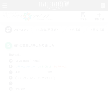
リスト
募集作成
#初心者/若葉歓迎
#絶挑戦
#零式挑戦
アピールタグ
0件の募集が見つかりました！
指定なし
Leviathan (Primal)
フリーカンパニー
LS & CWLS
PvPチーム
平日
週末
＃ミラプリ（ミラージュプリズム）
使用言語