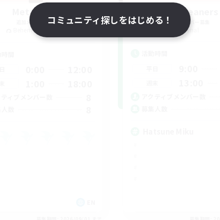
Meta Panic
The Cleaners
コミュニティ探しをはじめる！
追加メンバー募集
追加メンバー募集
Behemoth [Primal]
Primal
活動時間
動時間
9:00
0:00
12:00
平日
日
13:00
1:00
18:00
週末
末
8
アクティブメンバー数
クティブメンバー数
8
募集人数
集人数
Hatsune Miku
EN
募集期間: 2026/09/01 まで
募集期間: 20