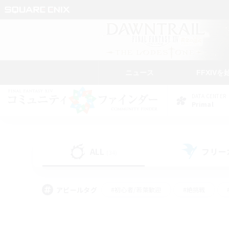
ニュース
FFXIVを
DATA CENTER
Primal
ALL
フリー
(34)
アピールタグ
#初心者/若葉歓迎
#絶挑戦
#モブハント
#なんでも楽しむ
#ロールプ
#ミラプリ（ミラージュプリズム）