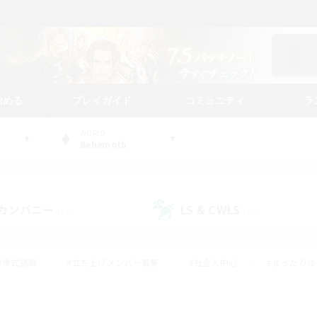
始める
プレイガイド
コミュニティ
ラ
WORLD
Behemoth
カンパニー
LS & CWLS
(19)
(15)
#零式挑戦
#立ち上げメンバー募集
#社会人中心
#まったり
レイ
#クラフター中心
#体験歓迎
#ギャザラー中心
#
#スクリーンショット撮影
#ハウジング
#演奏
#クリア目指