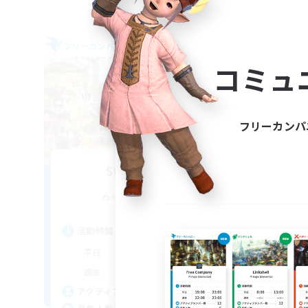
フリーカンパニー
フリー
コミュ
フリーカンパ
Star Seekers
追加メンバー募集
Behemoth [Primal]
活動時間
活
0:00
23:00
平日
平
0:00
23:00
週末
週
10
アクティブメンバー数
ア