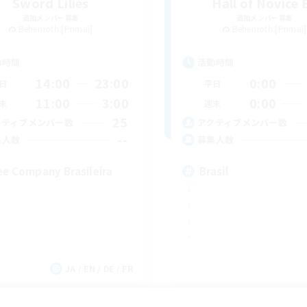
Sword Lilies
Hall of Novice 
追加メンバー募集
追加メンバー募集
Behemoth [Primal]
Behemoth [Primal]
動時間
活動時間
14:00
23:00
0:00
日
平日
11:00
3:00
0:00
末
週末
25
クティブメンバー数
アクティブメンバー数
--
集人数
募集人数
ee Company Brasileira
Brasil
JA / EN / DE / FR
募集期間: 2026/09/03 まで
募集期間: 20