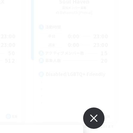
EX
Soul Haven
追加メンバー募集
Behemoth [Primal]
活動時間
23:00
0:00
23:00
平日
23:00
0:00
23:00
週末
50
15
アクティブメンバー数
512
20
募集人数
Disabled/LGBTQ+ Friendly
EN
EN
26/09/03 まで
募集期間: 2026/09/03 まで