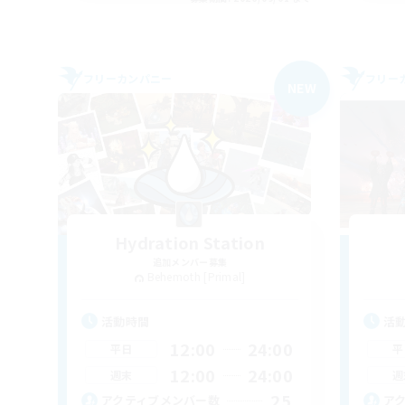
フリーカンパニー
フリー
NEW
Hydration Station
追加メンバー募集
Behemoth [Primal]
活動時間
活
12:00
24:00
平日
平
12:00
24:00
週末
週
25
アクティブメンバー数
ア