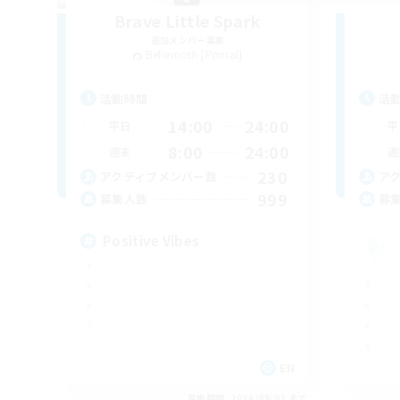
Brave Little Spark
追加メンバー募集
Behemoth [Primal]
活動時間
活
14:00
24:00
平日
平
8:00
24:00
週末
週
230
アクティブメンバー数
ア
999
募集人数
募
Positive Vibes
EN
募集期間: 2026/09/01 まで