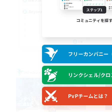
80
募集人数
募
ステップ1
Anyone welcome!
Ru
コミュニティを探
EN
募集期間: 2026/09/03 まで
フリーカンパニー（F
フリーカンパニー
フリー
リンクシェル/クロ
PvPチームとは？