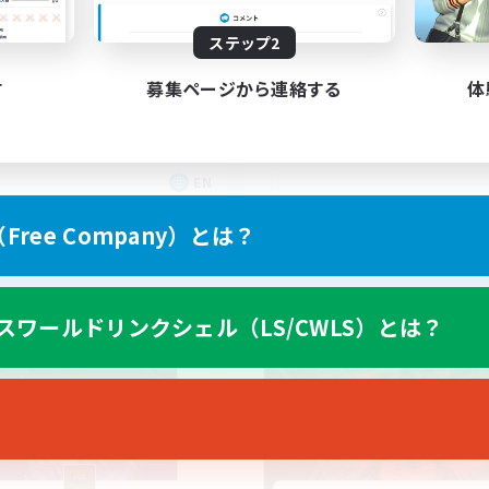
--
集人数
ステップ2
FFXIV Home
ne
す
募集ページから連絡する
体
EN
募集期間: 2026/09/03 まで
募集期間: 20
ree Company）とは？
カンパニー
クロスワールドリンクシェル
スワールドリンクシェル（LS/CWLS）とは？
NEW