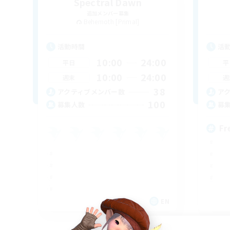
Spectral Dawn
追加メンバー募集
Behemoth [Primal]
活動時間
活
10:00
24:00
平日
平
10:00
24:00
週末
週
38
アクティブメンバー数
ア
100
募集人数
募
Fr
EN
募集期間: 2026/09/04 まで