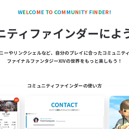
W
E
L
C
O
M
E
T
O
C
O
M
M
U
N
I
T
Y
F
I
N
D
E
R
!
カンパニー
クロスワールドリンクシェル
NEW
ニティファインダーによ
ニーやリンクシェルなど、自分のプレイに合ったコミュニテ
ファイナルファンタジーXIVの世界をもっと楽しもう！
The Rune Knights
Dungeon with Fri
追加メンバー募集
追加メンバー募集
Behemoth [Primal]
Primal
コミュニティファインダーの使い方
活動時間
動時間
19:00
6:00
24:00
平日
日
14:00
6:00
24:00
週末
末
40
アクティブメンバー数
クティブメンバー数
募集人数