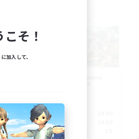
クロスワールドリンクシェル
うこそ！
ィに加入して、
ends
Anxious Eorzeans
追加メンバー募集
Primal
活動時間
22:00
13:00
24:00
平日
22:00
13:00
24:00
週末
34
16
アクティブメンバー数
30
--
募集人数