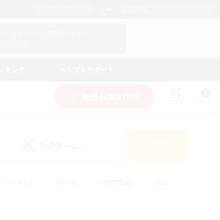
日本語
マイキャラクター情報をチェック！
ログイン
ンキング
ヘルプ＆サポート
新規募集を作成
リスト
ガイド
PvPチーム
検索
(0)
ゆっくり楽しむ
#極挑戦
#復帰者歓迎
#雑談
学生中心
#トレジャーハント
#レベリング
して頑張る
#プレイヤー主催イベント