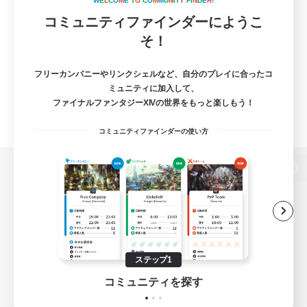
W
E
L
C
O
M
E
T
O
C
O
M
M
U
N
I
T
Y
F
I
N
D
E
R
!
コミュニティファインダーにようこ
そ！
フリーカンパニーやリンクシェルなど、自分のプレイに合ったコ
ミュニティに加入して、
ファイナルファンタジーXIVの世界をもっと楽しもう！
コミュニティファインダーの使い方
パソコン版へ
関連商品
e-STOREで購入
ステップ1
ゲームダウンロード
コミュニティを探す