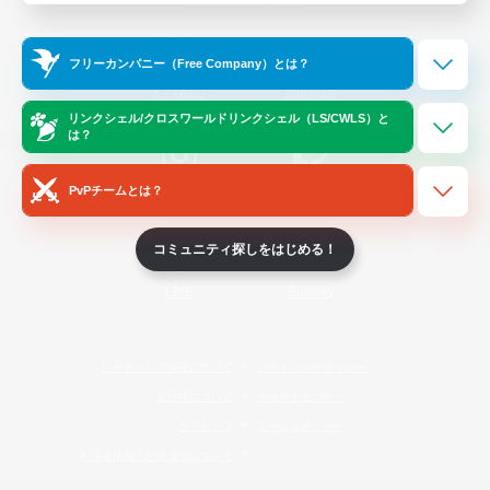
Official Information
フリーカンパニー（Free Company）とは？
/
X
News
YouTube
リンクシェル/クロスワールドリンクシェル（LS/CWLS）と
は？
PvPチームとは？
Instagram
Twitch
コミュニティ探しをはじめる！
LINE
Bluesky
レーティング制度について
プライバシーポリシー
著作権について
サポートセンター
ライセンス
ルール＆ポリシー
利用者情報の外部送信について