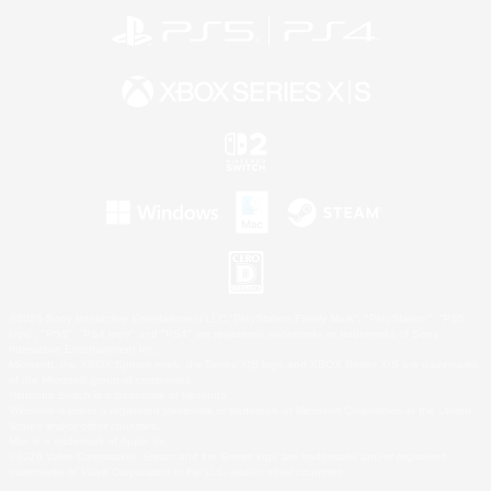
©2026 Sony Interactive Entertainment LLC."PlayStation Family Mark", "PlayStation", "PS5
logo", "PS5", "PS4 logo" and "PS4" are registered trademarks or trademarks of Sony
Interactive Entertainment Inc.
Microsoft, the XBOX Sphere mark, the Series X|S logo and XBOX Series X|S are trademarks
of the Microsoft group of companies.
Nintendo Switch is a trademark of Nintendo.
Windows is either a registered trademark or trademark of Microsoft Corporation in the United
States and/or other countries.
Mac is a trademark of Apple Inc.
©2026 Valve Corporation. Steam and the Steam logo are trademarks and/or registered
trademarks of Valve Corporation in the U.S. and/or other countries.