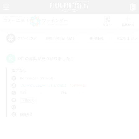
リスト
募集作成
#初心者/若葉歓迎
#絶挑戦
#立ち上げメ
アピールタグ
0件の募集が見つかりました！
指定なし
Behemoth (Primal)
フリーカンパニー
LS & CWLS
PvPチーム
平日
週末
＃極挑戦
使用言語