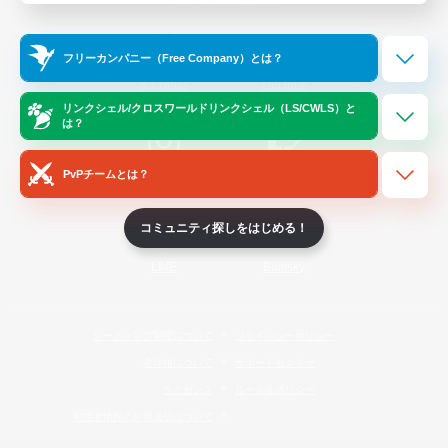
Official Information
フリーカンパニー（Free Company）とは？
/
X
News
YouTube
リンクシェル/クロスワールドリンクシェル（LS/CWLS）と
は？
PvPチームとは？
Instagram
Twitch
コミュニティ探しをはじめる！
LINE
Bluesky
レーティング制度について
プライバシーポリシー
著作権について
サポートセンター
ライセンス
ルール＆ポリシー
利用者情報の外部送信について