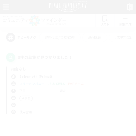
リスト
募集作成
#初心者/若葉歓迎
#絶挑戦
#零式挑戦
アピールタグ
0件の募集が見つかりました！
指定なし
Behemoth (Primal)
フリーカンパニー
LS & CWLS
PvPチーム
平日
週末
＃演奏
使用言語