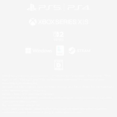
©2026 Sony Interactive Entertainment LLC."PlayStation Family Mark", "PlayStation", "PS5
logo", "PS5", "PS4 logo" and "PS4" are registered trademarks or trademarks of Sony
Interactive Entertainment Inc.
Microsoft, the XBOX Sphere mark, the Series X|S logo and XBOX Series X|S are trademarks
of the Microsoft group of companies.
Nintendo Switch is a trademark of Nintendo.
Windows is either a registered trademark or trademark of Microsoft Corporation in the United
States and/or other countries.
Mac is a trademark of Apple Inc.
©2026 Valve Corporation. Steam and the Steam logo are trademarks and/or registered
trademarks of Valve Corporation in the U.S. and/or other countries.