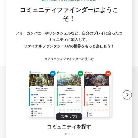
W
E
L
C
O
M
E
T
O
C
O
M
M
U
N
I
T
Y
F
I
N
D
E
R
!
コミュニティファインダーにようこ
そ！
フリーカンパニーやリンクシェルなど、自分のプレイに合ったコ
ミュニティに加入して、
ファイナルファンタジーXIVの世界をもっと楽しもう！
コミュニティファインダーの使い方
パソコン版へ
関連商品
e-STOREで購入
ステップ1
ゲームダウンロード
コミュニティを探す