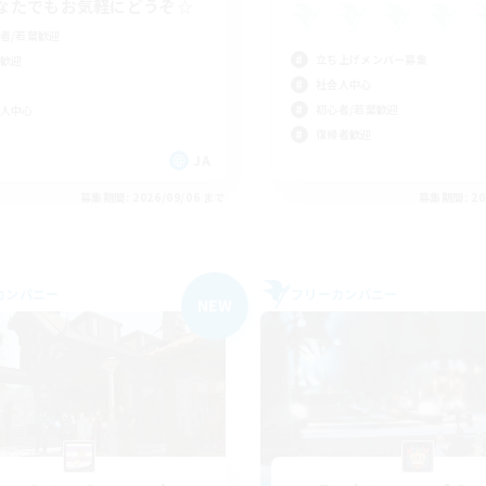
なたでもお気軽にどうぞ☆
者/若葉歓迎
立ち上げメンバー募集
歓迎
社会人中心
初心者/若葉歓迎
人中心
復帰者歓迎
JA
募集期間: 2026/09/06 まで
募集期間: 20
カンパニー
フリーカンパニー
NEW