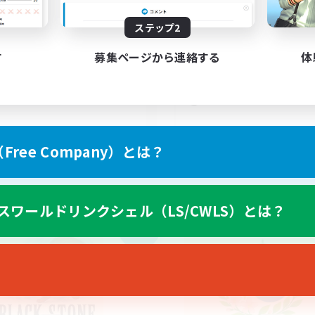
10
集人数
募集人数
ステップ2
ブキャラok
のんびりまったりVC
フター中心
初心者/若葉歓迎
す
募集ページから連絡する
体
ザラー中心
復帰者歓迎
社会人中心
たりゆっくり楽しむ
まったりゆっくり楽しむ
JA
ree Company）とは？
募集期間: 2026/09/06 まで
募集期間: 20
スワールドリンクシェル（LS/CWLS）とは？
カンパニー
フリーカンパニー
NEW