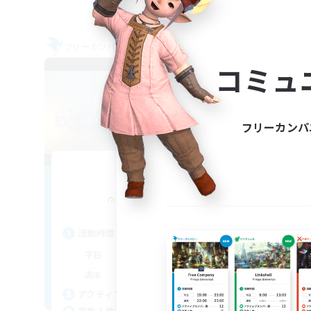
フリーカンパニー
フリー
NEW
コミュ
フリーカンパ
Bringers
追加メンバー募集
Aegis [Elemental]
活動時間
活
11:00
1:00
平日
平
10:00
1:00
週末
週
22
アクティブメンバー数
ア