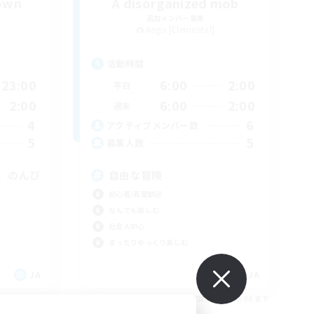
rown
A disorganized mob
追加メンバー募集
Aegis [Elemental]
活動時間
23:00
6:00
2:00
平日
2:00
6:00
2:00
週末
4
6
アクティブメンバー数
5
5
募集人数
、のんび
自由な冒険
初心者/若葉歓迎
なんでも楽しむ
社会人中心
まったりゆっくり楽しむ
JA
JA
26/09/06 まで
募集期間: 2026/09/06 まで