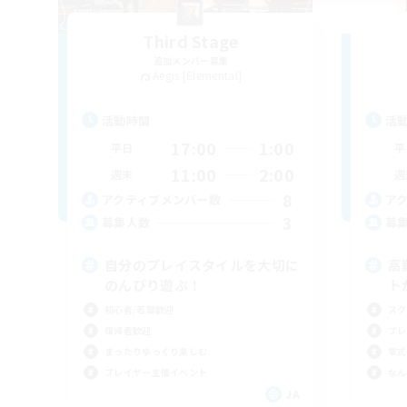
Third Stage
追加メンバー募集
Aegis [Elemental]
活動時間
活
17:00
1:00
平日
平
11:00
2:00
週末
週
8
アクティブメンバー数
ア
3
募集人数
募
自分のプレイスタイルを大切に
高
のんびり遊ぶ！
ト
初心者/若葉歓迎
スク
復帰者歓迎
プレ
まったりゆっくり楽しむ
零式
プレイヤー主催イベント
なん
JA