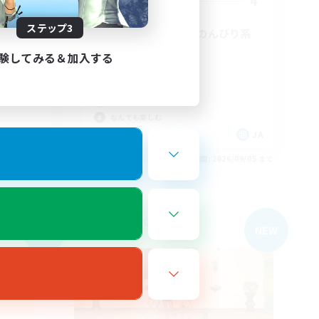
4
4
募集人数
ステップ3
なし！
ゆるっとまったりのんびり系
FC
験してみる＆加入する
まったりゆっくり楽しむ
初心者/若葉歓迎
復帰者歓迎
なんでも楽しむ
JA
JA
26/09/05 まで
募集期間: 2026/09/05 まで
フリーカンパニー
NEW
NEW