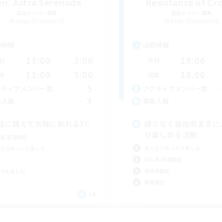
en. Astra Serenade
Resistance of C
追加メンバー募集
追加メンバー募集
Aegis [Elemental]
Aegis [Elemental]
動時間
活動時間
13:00
3:00
19:00
日
平日
13:00
3:00
10:00
末
週末
5
クティブメンバー数
アクティブメンバー数
3
集人数
募集人数
軽に誘えて気軽に断れるFC
縛りなく自由気ままに
り楽しめる活動
者/若葉歓迎
まったりゆっくり楽しむ
たりゆっくり楽しむ
初心者/若葉歓迎
復帰者歓迎
でも楽しむ
体験歓迎
JA
募集期間: 2026/09/06 まで
募集期間: 20