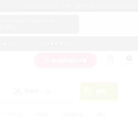
日本語
マイキャラクター情報をチェック！
ログイン
ンキング
ヘルプ＆サポート
新規募集を作成
リスト
ガイド
PvPチーム
検索
(0)
ゆっくり楽しむ
#極挑戦
#復帰者歓迎
#雑談
#ハウジング
#トレジャーハント
#レベリング
#プレイヤー主催イベント