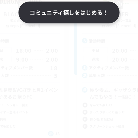
コミュニティ探しをはじめる！
BLACK STONE
ORDER
追加メンバー募集
追加メンバー募集
Aegis [Elemental]
Aegis [Elemental]
動時間
活動時間
18:00
2:00
20:00
日
平日
9:00
2:00
20:00
末
週末
18
クティブメンバー数
アクティブメンバー数
5
集人数
募集人数
難易度&VC好きと月1イベン
極や零式、ギャザクラ
があるお祭りFC
んでもやろ！一緒に！
リーンショット撮影
なんでも楽しむ
イヤー主催イベント
まったりゆっくり楽しむ
挑戦
初心者/若葉歓迎
でも楽しむ
スクリーンショット撮影
JA