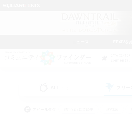
ニュース
FFXIVを
DATA CENTER
Elemental
ALL
フリー
(136)
アピールタグ
#初心者/若葉歓迎
#絶挑戦
#学生中心
#なんでも楽しむ
#モブハント
#
#演奏
#ミラプリ（ミラ