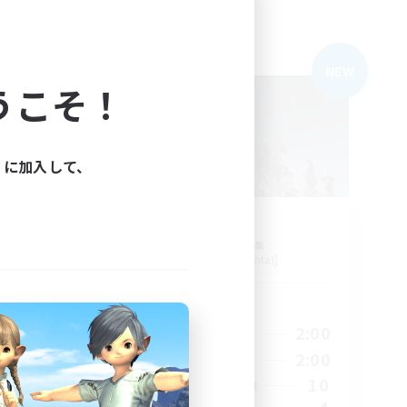
フリーカンパニー
NEW
NEW
うこそ！
ィに加入して、
Z.A.F.T.
追加メンバー募集
Aegis [Elemental]
活動時間
24:00
10:00
2:00
平日
24:00
10:00
2:00
週末
6
10
アクティブメンバー数