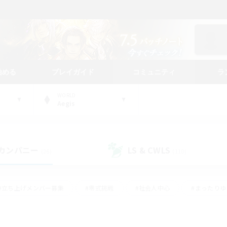
始める
プレイガイド
コミュニティ
ラ
WORLD
Aegis
カンパニー
LS & CWLS
(26)
(110)
#立ち上げメンバー募集
#零式挑戦
#社会人中心
#まったり
体験歓迎
#クラフター中心
#ロールプレイ
#ギャザラー中心
ージュプリズム）
#スクリーンショット撮影
#クリア目指して頑張る