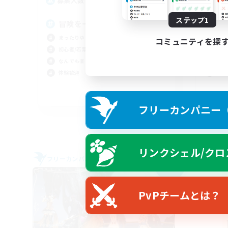
2
募集人数
募
ステップ1
冒険を一緒に楽しみませんか！
サ
まったりゆっくり楽しむ
クラ
コミュニティを探
初心者/若葉歓迎
ギャ
なんでも楽しむ
雑談
体験歓迎
まっ
JA
フリーカンパニー（F
募集期間: 2026/09/06 まで
リンクシェル/クロ
フリーカンパニー
フリー
NEW
PvPチームとは？