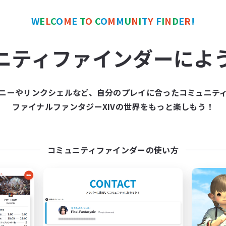
W
E
L
C
O
M
E
T
O
C
O
M
M
U
N
I
T
Y
F
I
N
D
E
R
!
カンパニー
フリーカンパニー
ニティファインダーによ
ニーやリンクシェルなど、自分のプレイに合ったコミュニテ
ファイナルファンタジーXIVの世界をもっと楽しもう！
Million Bell
Out of Orbit
追加メンバー募集
追加メンバー募集
Aegis [Elemental]
Aegis [Elemental]
コミュニティファインダーの使い方
動時間
活動時間
1:00
24:00
21:00
日
平日
1:00
24:00
10:00
末
週末
5
クティブメンバー数
アクティブメンバー数