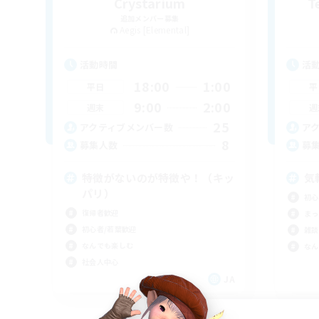
Crystarium
T
追加メンバー募集
Aegis [Elemental]
活動時間
活
18:00
1:00
平日
平
9:00
2:00
週末
週
25
アクティブメンバー数
ア
8
募集人数
募
特徴がないのが特徴や！（キッ
気
パリ）
初心
復帰者歓迎
まっ
初心者/若葉歓迎
雑談
なんでも楽しむ
なん
社会人中心
JA
募集期間: 2026/09/06 まで