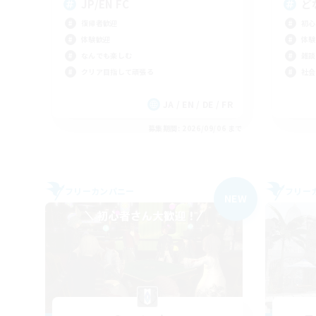
JP/EN FC
ど
復帰者歓迎
初心
体験歓迎
体験
なんでも楽しむ
雑談
クリア目指して頑張る
社会
JA / EN / DE / FR
募集期間: 2026/09/06 まで
フリーカンパニー
フリー
NEW