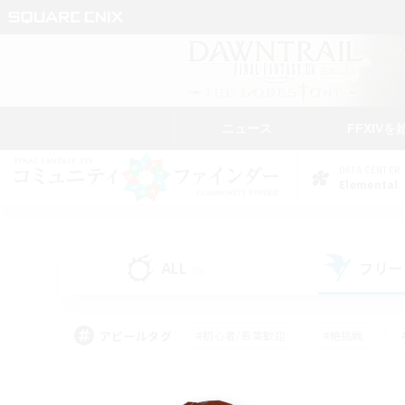
ニュース
FFXIVを
DATA CENTER
Elemental
ALL
フリー
(0)
アピールタグ
#初心者/若葉歓迎
#絶挑戦
#モブハント
#学生中心
#なんでも楽しむ
#スクリーンショット撮影
#ハウジ