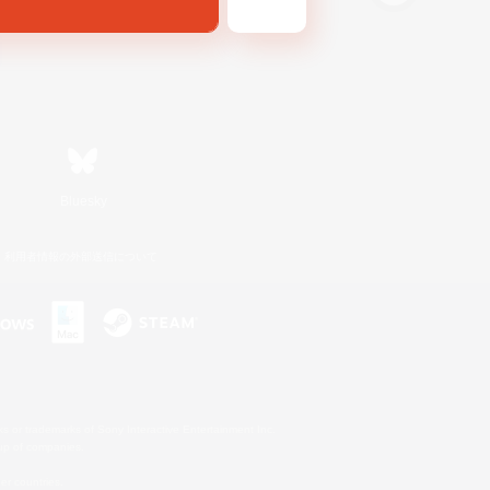
Bluesky
利用者情報の外部送信について
s or trademarks of Sony Interactive Entertainment Inc.
up of companies.
er countries.