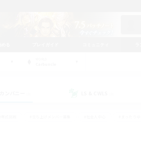
始める
プレイガイド
コミュニティ
ラ
WORLD
Carbuncle
カンパニー
LS & CWLS
(0)
(0)
#零式挑戦
#立ち上げメンバー募集
#社会人中心
#まったり
#体験歓迎
#クラフター中心
#ギャザラー中心
#ロー
ング
#演奏
#ミラプリ（ミラージュプリズム）
#クリア目指