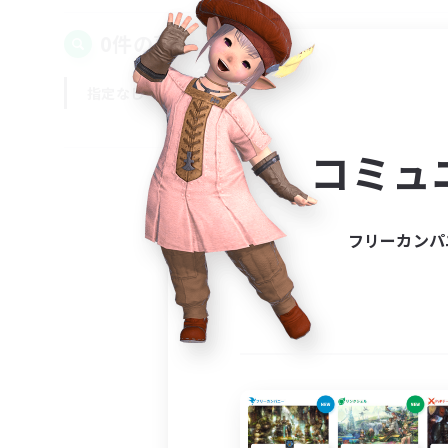
0件の募集が見つかりました！
指定なし
平日
週末
コミュ
フリーカンパ
募