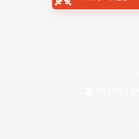
X
/
News
レーティング制度について
©2026 Sony Interactive Entertainment LLC."PlayStation
Microsoft, the 
Windows is e