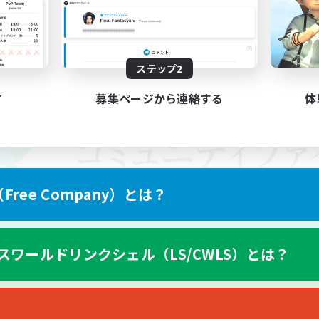
ステップ2
す
募集ページから連絡する
体
ree Company）とは？
スワールドリンクシェル（LS/CWLS）とは？
スマートフォン版へ