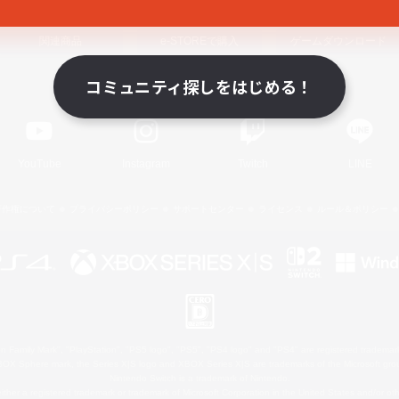
関連商品
e-STOREで購入
ゲームダウンロード
コミュニティ探しをはじめる！
Official Information
YouTube
Instagram
Twitch
LINE
著作権について
プライバシーポリシー
サポートセンター
ライセンス
ルール＆ポリシー
 Family Mark", "PlayStation", "PS5 logo", "PS5", "PS4 logo" and "PS4" are registered trademark
XBOX Sphere mark, the Series X|S logo and XBOX Series X|S are trademarks of the Microsoft gro
Nintendo Switch is a trademark of Nintendo.
ither a registered trademark or trademark of Microsoft Corporation in the United States and/or oth