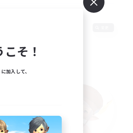
変更
うこそ！
ィに加入して、
た。