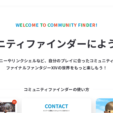
＃学生中心
使用言語
W
E
L
C
O
M
E
T
O
C
O
M
M
U
N
I
T
Y
F
I
N
D
E
R
!
ニティファインダーによ
ニーやリンクシェルなど、自分のプレイに合ったコミュニテ
ファイナルファンタジーXIVの世界をもっと楽しもう！
募集数 0件
集が見つかりませんでし
コミュニティファインダーの使い方
条件を変えて検索してみるでっす！