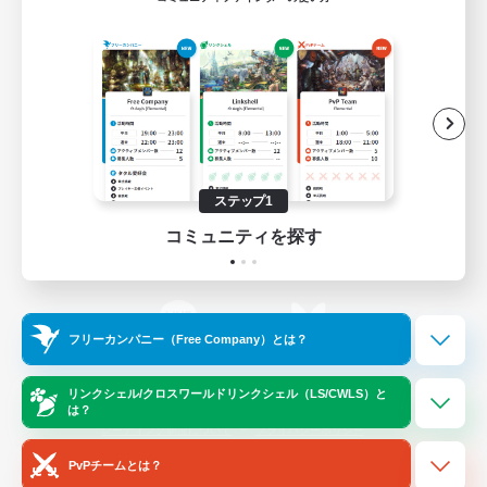
ゲームダウンロード
Official Information
/
X
News
YouTube
ステップ1
コミュニティを探す
Instagram
Twitch
フリーカンパニー（Free Company）とは？
LINE
Bluesky
リンクシェル/クロスワールドリンクシェル（LS/CWLS）と
は？
レーティング制度について
プライバシーポリシー
著作権について
サポートセンター
PvPチームとは？