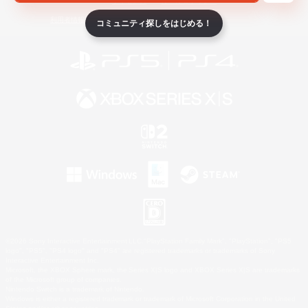
ライセンス
ルール＆ポリシー
利用者情報の外部送信について
コミュニティ探しをはじめる！
©2026 Sony Interactive Entertainment LLC."PlayStation Family Mark", "PlayStation", "PS5
logo", "PS5", "PS4 logo" and "PS4" are registered trademarks or trademarks of Sony
Interactive Entertainment Inc.
Microsoft, the XBOX Sphere mark, the Series X|S logo and XBOX Series X|S are trademarks
of the Microsoft group of companies.
Nintendo Switch is a trademark of Nintendo.
Windows is either a registered trademark or trademark of Microsoft Corporation in the United