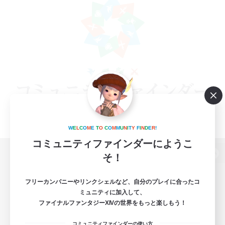
W
E
L
C
O
M
E
T
O
C
O
M
M
U
N
I
T
Y
F
I
N
D
E
R
!
コミュニティファインダーにようこ
そ！
パソコン版へ
フリーカンパニーやリンクシェルなど、自分のプレイに合ったコ
ミュニティに加入して、
ファイナルファンタジーXIVの世界をもっと楽しもう！
関連商品
e-STOREで購入
コミュニティファインダーの使い方