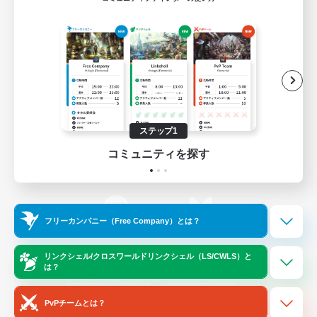
ゲームダウンロード
Official Information
/
X
News
YouTube
ステップ1
コミュニティを探す
Instagram
Twitch
フリーカンパニー（Free Company）とは？
LINE
Bluesky
リンクシェル/クロスワールドリンクシェル（LS/CWLS）と
は？
レーティング制度について
プライバシーポリシー
著作権について
サポートセンター
PvPチームとは？