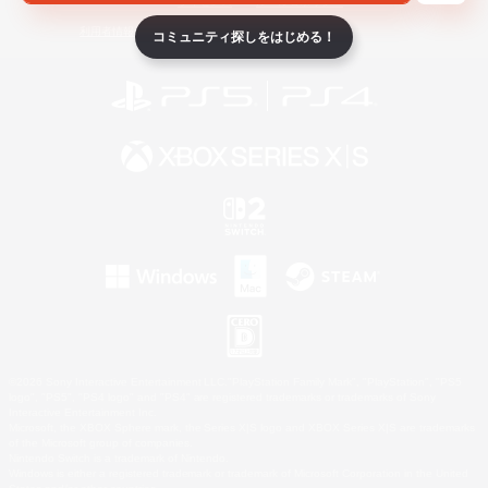
ライセンス
ルール＆ポリシー
利用者情報の外部送信について
コミュニティ探しをはじめる！
©2026 Sony Interactive Entertainment LLC."PlayStation Family Mark", "PlayStation", "PS5
logo", "PS5", "PS4 logo" and "PS4" are registered trademarks or trademarks of Sony
Interactive Entertainment Inc.
Microsoft, the XBOX Sphere mark, the Series X|S logo and XBOX Series X|S are trademarks
of the Microsoft group of companies.
Nintendo Switch is a trademark of Nintendo.
Windows is either a registered trademark or trademark of Microsoft Corporation in the United