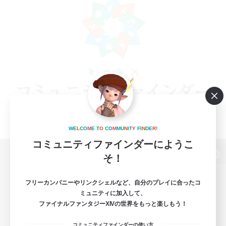
W
E
L
C
O
M
E
T
O
C
O
M
M
U
N
I
T
Y
F
I
N
D
E
R
!
コミュニティファインダーにようこ
そ！
パソコン版へ
フリーカンパニーやリンクシェルなど、自分のプレイに合ったコ
ミュニティに加入して、
ファイナルファンタジーXIVの世界をもっと楽しもう！
関連商品
e-STOREで購入
コミュニティファインダーの使い方