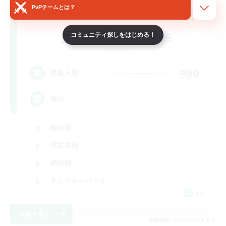
PvPチームとは？
立ち上げメンバー募集
コミュニティ探しをはじめる！
Elemental
999
募集人数
傭兵
極挑戦
零式挑戦
絶挑戦
トレジャーハント
JA
詳細を見る
募集期間: 2026/08/11 まで