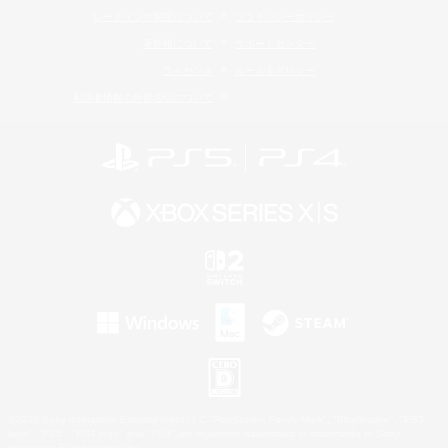
レーティング制度について
プライバシーポリシー
著作権について
サポートセンター
ライセンス
ルール＆ポリシー
利用者情報の外部送信について
©2026 Sony Interactive Entertainment LLC."PlayStation Family Mark", "PlayStation", "PS5
logo", "PS5", "PS4 logo" and "PS4" are registered trademarks or trademarks of Sony
Interactive Entertainment Inc.