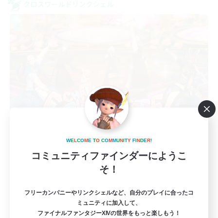
クロスワールドリンクシェル
Dream Miner
W
E
L
C
O
M
E
T
O
C
O
M
M
U
N
I
T
Y
F
I
N
D
E
R
!
追加メンバー募集
Elemental
コミュニティファインダーにようこ
そ！
10
募集人数
フリーカンパニーやリンクシェルなど、自分のプレイに合ったコ
まったり楽しめる環境目指してます!!
ミュニティに加入して、
ファイナルファンタジーXIVの世界をもっと楽しもう！