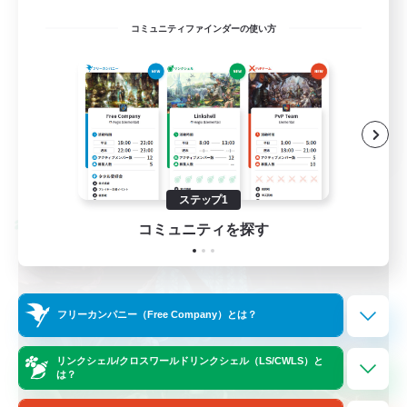
立ち上げメンバー募集
コミュニティファインダーの使い方
初心者/若葉歓迎
復帰者歓迎
トレジャーハント
JA
詳細を見る
募集期間: 2026/08/27 まで
ステップ1
クロスワールドリンクシェル
コミュニティを探す
フリーカンパニー（Free Company）とは？
リンクシェル/クロスワールドリンクシェル（LS/CWLS）と
は？