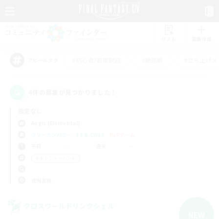
リスト
募集作成
#初心者/若葉歓迎
#絶挑戦
#立ち上げメ
アピールタグ
4件の募集が見つかりました！
指定なし
Aegis (Elemental)
フリーカンパニー
LS & CWLS
PvPチーム
平日
週末
＃トレジャーハント
使用言語
クロスワールドリンクシェル
NEW