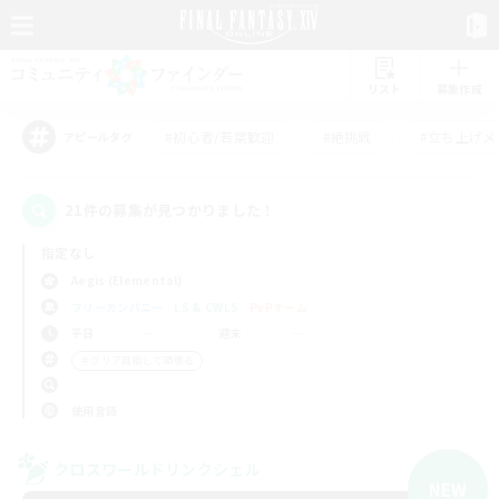
リスト
募集作成
#初心者/若葉歓迎
#絶挑戦
#立ち上げメ
アピールタグ
21件の募集が見つかりました！
指定なし
Aegis (Elemental)
フリーカンパニー
LS & CWLS
PvPチーム
平日
週末
＃クリア目指して頑張る
使用言語
クロスワールドリンクシェル
NEW