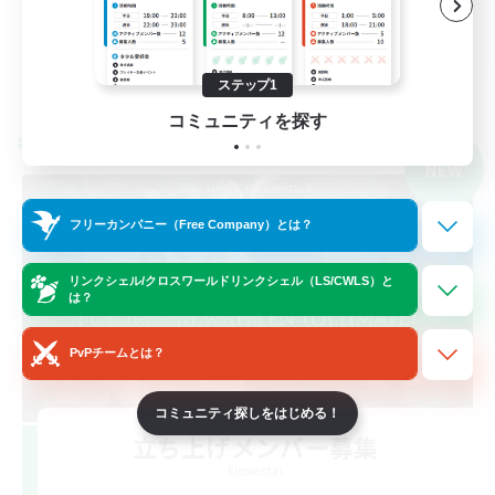
初心者/若葉歓迎
JA
詳細を見る
ステップ1
募集期間: 2026/09/06 まで
コミュニティを探す
クロスワールドリンクシェル
NEW
フリーカンパニー（Free Company）とは？
リンクシェル/クロスワールドリンクシェル（LS/CWLS）と
は？
PvPチームとは？
コミュニティ探しをはじめる！
立ち上げメンバー募集
Elemental