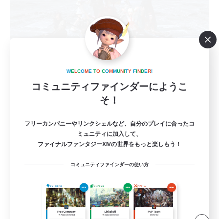
W
E
L
C
O
M
E
T
O
C
O
M
M
U
N
I
T
Y
F
I
N
D
E
R
!
Chawanmushi takenoko
コミュニティファインダーにようこ
追加メンバー募集
Elemental
そ！
1
募集人数
フリーカンパニーやリンクシェルなど、自分のプレイに合ったコ
ミュニティに加入して、
茶碗蒸し
ファイナルファンタジーXIVの世界をもっと楽しもう！
コミュニティファインダーの使い方
極挑戦
クリア目指して頑張る
なんでも楽しむ