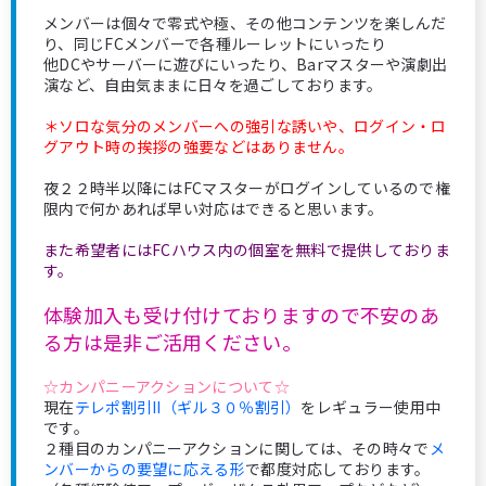
メンバーは個々で零式や極、その他コンテンツを楽しんだ
り、同じFCメンバーで各種ルーレットにいったり
他DCやサーバーに遊びにいったり、Barマスターや演劇出
演など、自由気ままに日々を過ごしております。
＊ソロな気分のメンバーへの強引な誘いや、ログイン・ロ
グアウト時の挨拶の強要などはありません。
夜２２時半以降にはFCマスターがログインしているので権
限内で何かあれば早い対応はできると思います。
また希望者にはFCハウス内の個室を無料で提供しておりま
す。
体験加入も受け付けておりますので不安のあ
る方は是非ご活用ください。
☆カンパニーアクションについて☆
現在
テレポ割引II（ギル３０％割引）
をレギュラー使用中
です。
２種目のカンパニーアクションに関しては、その時々で
メ
ンバーからの要望に応える形
で都度対応しております。