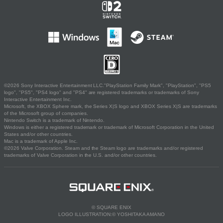
©2026 Sony Interactive Entertainment LLC."PlayStation Family Mark", "PlayStation", "PS5
logo", "PS5", "PS4 logo" and "PS4" are registered trademarks or trademarks of Sony
Interactive Entertainment Inc.
Microsoft, the XBOX Sphere mark, the Series X|S logo and XBOX Series X|S are trademarks
of the Microsoft group of companies.
Nintendo Switch is a trademark of Nintendo.
Windows is either a registered trademark or trademark of Microsoft Corporation in the United
States and/or other countries.
Mac is a trademark of Apple Inc.
©2026 Valve Corporation. Steam and the Steam logo are trademarks and/or registered
trademarks of Valve Corporation in the U.S. and/or other countries.
© SQUARE ENIX
LOGO ILLUSTRATION:© YOSHITAKA AMANO