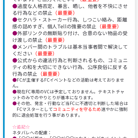
●
過度な人格否定、暴言、晒し、他者を不快にさせ
る行為などの禁止
（最重要）
●
セクハラ・ストーカー行為、しつこい絡み、距離
感の詰めすぎ、個人Tellの強要の禁止
（最重要）
●
外部リンクの無断貼り付け、合意のない物品の受
け渡しの禁止
（最重要）
●
メンバー間のトラブルは基本当事者間で解決して
ください
（最重要）
●
公式からの違法行為と判断されるもの、コミュニ
ティの和を大切にできない行為、公序良俗に反する
行為の禁止
（最重要）
●
FCが主催するFCイベントなどの活動は考えておりませ
ん。
●
現在FC専用のVCは予定しておりません。テキストチャ
ットのみでのやりとりが基本になります。
●
その他、発言・行動など当FCに不適切と判断した場合は
FCマスターとして
コミュニティを守るため
速やかに強制
的に退会処理を行う事があります。
☆追記☆
ネタバレへの配慮：