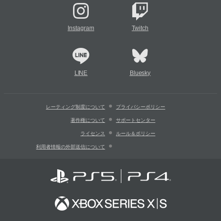
Instagram
Twitch
LINE
Bluesky
レーティング制度について
プライバシーポリシー
著作権について
サポートセンター
ライセンス
ルール＆ポリシー
利用者情報の外部送信について