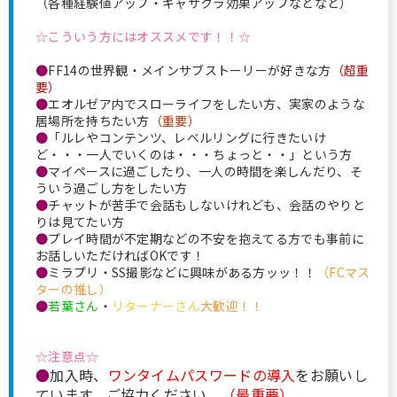
（各種経験値アップ・ギャザクラ効果アップなどなど）
☆こういう方にはオススメです！！☆
●
FF14の世界観・メインサブストーリーが好きな方
（超重
要）
●
エオルゼア内でスローライフをしたい方、実家のような
居場所を持ちたい方
（重要）
●
「ルレやコンテンツ、レベルリングに行きたいけ
ど・・・一人でいくのは・・・ちょっと・・」という方
●
マイペースに過ごしたり、一人の時間を楽しんだり、そ
ういう過ごし方をしたい方
●
チャットが苦手で会話もしないけれども、会話のやりと
りは見てたい方
●
プレイ時間が不定期などの不安を抱えてる方でも事前に
お話しいただければOKです！
●
ミラプリ・SS撮影などに興味がある方ッッ！！
（FCマス
ターの推し）
●
若葉さん
・
リターナーさん
大歓迎！！
☆注意点☆
●
加入時、
ワンタイムパスワードの導入
をお願いし
ています。ご協力ください。
（最重要）