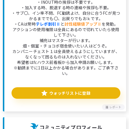
・INOUT時の挨拶は不要です。
・加入する時、脱退する時の連絡や挨拶も不要。
・サブ〇、イン率不問、FC勧誘よけ、自分に合うFCが見つ
かるまででも〇、出戻りでもおｋです。
・CAは常時
テレポ割引Ⅱ
と
討伐経験値アップⅡ
を発動。
アクションの使用権限は全員にあるので切れていたら使用
して下さい。
補充はマスターが行います。
畑・個室・チョコボ宿舎使いたい人はどうぞ。
カンパニーチェスト１は全員使えるようにしていますが、
なくなって困るものは入れないでください。
希望者はfcハウス前看板から加入申請お願いします。
※勧誘までに1日以上かかる場合があります。ご了承下さ
い。
ウォッチリストに登録
レポート
コミュニティプロフィール