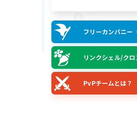
結成日
2023/10/13
フリーカンパニー（F
Address
ミスト・ヴィレッジ第5区34
リンクシェル/クロ
PvPチームとは？