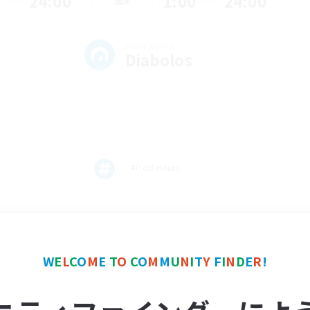
0
24:00
1:00
24:00
週末
HOMEWORLD
Diabolos
#Odd Hours
ament <<LIT>> a new 18+ FC looking for people to join our ranks.
d looking to grow! We have a small FC house and FC buffs to help
nity to help both new and veteran players alike to tackle any con
W
E
L
C
O
M
E
T
O
C
O
M
M
U
N
I
T
Y
F
I
N
D
E
R
!
to even some of the most challenging content like Savage/Ultimate
 for all, send me a DM on discord: @manokroe_