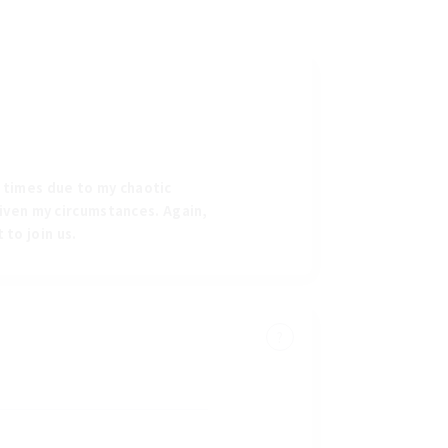
m times due to my chaotic
 given my circumstances. Again,
to join us.
?