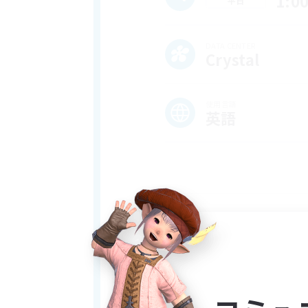
1:0
平日
DATA CENTER
Crystal
使用言語
英語
Greetings! We are Luna's Test
community built by friends an
main goal is to build a commu
this includes casual content 
in being part of a community