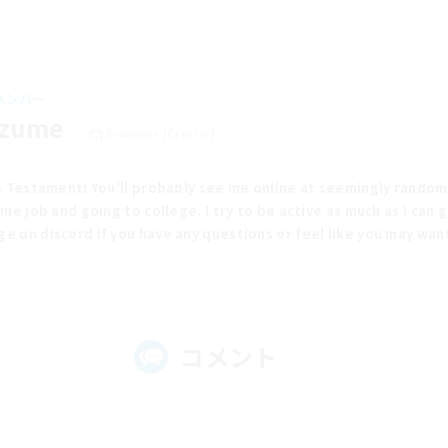
メンバー
Uzume
Diabolos [Crystal]
's Testament! You'll probably see me online at seemingly rando
ime job and going to college. I try to be active as much as I can
e on discord if you have any questions or feel like you may want 
コメント