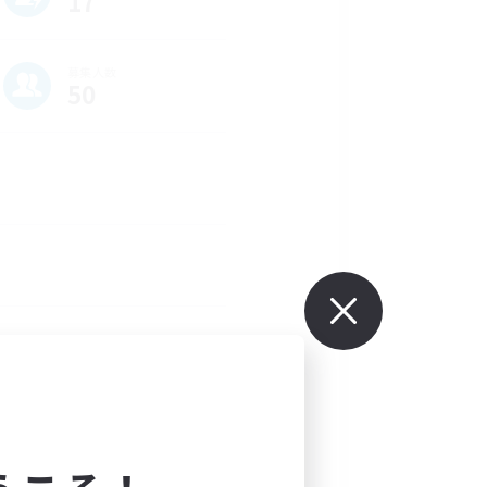
17
募集人数
50
 Currently we are a small 
 you on your adventure! Our 
tent the game has to offer, 
 Raids. If you're interested 