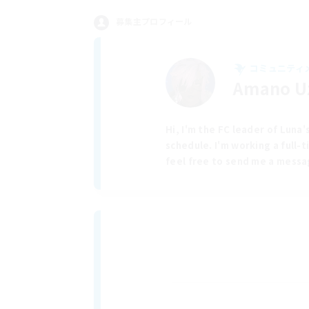
募集主プロフィール
コミュニティ
Amano 
Hi, I'm the FC leader of Luna
schedule. I'm working a full-t
feel free to send me a messag